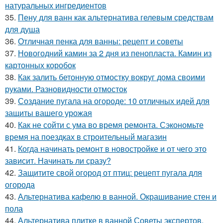
натуральных ингредиентов
35.
Пену для ванн как альтернатива гелевым средствам
для душа
36.
Отличная пенка для ванны: рецепт и советы
37.
Новогодний камин за 2 дня из пенопласта. Камин из
картонных коробок
38.
Как залить бетонную отмостку вокруг дома своими
руками. Разновидности отмосток
39.
Создание пугала на огороде: 10 отличных идей для
защиты вашего урожая
40.
Как не сойти с ума во время ремонта. Сэкономьте
время на поездках в строительный магазин
41.
Когда начинать ремонт в новостройке и от чего это
зависит. Начинать ли сразу?
42.
Защитите свой огород от птиц: рецепт пугала для
огорода
43.
Альтернатива кафелю в ванной. Окрашивание стен и
пола
44.
Альтернатива плитке в ванной Советы экспертов.