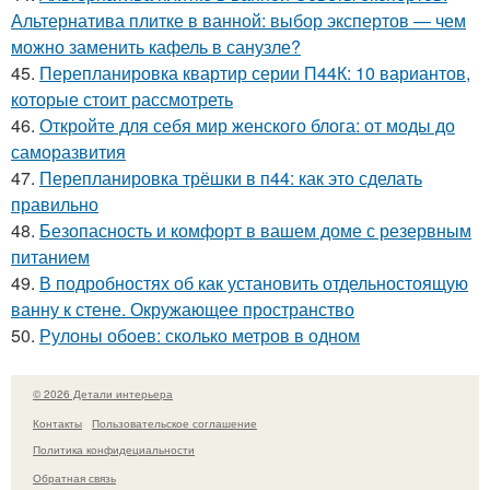
Альтернатива плитке в ванной: выбор экспертов — чем
можно заменить кафель в санузле?
45.
Перепланировка квартир серии П44К: 10 вариантов,
которые стоит рассмотреть
46.
Откройте для себя мир женского блога: от моды до
саморазвития
47.
Перепланировка трёшки в п44: как это сделать
правильно
48.
Безопасность и комфорт в вашем доме с резервным
питанием
49.
В подробностях об как установить отдельностоящую
ванну к стене. Окружающее пространство
50.
Рулоны обоев: сколько метров в одном
© 2026 Детали интерьера
Контакты
Пользовательское соглашение
Политика конфидециальности
Обратная связь