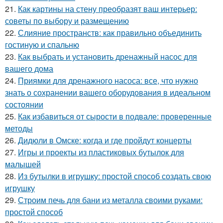
21.
Как картины на стену преобразят ваш интерьер:
советы по выбору и размещению
22.
Слияние пространств: как правильно объединить
гостиную и спальню
23.
Как выбрать и установить дренажный насос для
вашего дома
24.
Приямки для дренажного насоса: все, что нужно
знать о сохранении вашего оборудования в идеальном
состоянии
25.
Как избавиться от сырости в подвале: проверенные
методы
26.
Дидюли в Омске: когда и где пройдут концерты
27.
Игры и проекты из пластиковых бутылок для
малышей
28.
Из бутылки в игрушку: простой способ создать свою
игрушку
29.
Строим печь для бани из металла своими руками:
простой способ