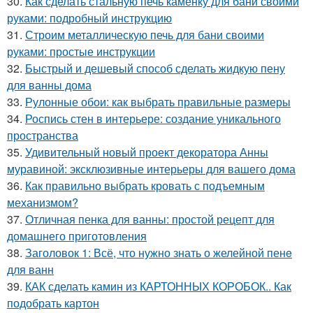
30.
Как сделать стальную печь каменку для бани своими
руками: подробный инструкцию
31.
Строим металлическую печь для бани своими
руками: простые инструкции
32.
Быстрый и дешевый способ сделать жидкую пену
для ванны дома
33.
Рулонные обои: как выбрать правильные размеры
34.
Роспись стен в интерьере: создание уникального
пространства
35.
Удивительный новый проект декоратора Анны
муравиной: эксклюзивные интерьеры для вашего дома
36.
Как правильно выбрать кровать с подъемным
механизмом?
37.
Отличная пенка для ванны: простой рецепт для
домашнего приготовления
38.
Заголовок 1: Всё, что нужно знать о желейной пенe
для ванн
39.
КАК сделать камин из КАРТОННЫХ КОРОБОК.. Как
подобрать картон