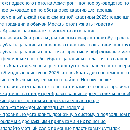
теж подвесного потолка Армстронг: полное руководство п
ное руководство по обстановке квартир для аренды
ременный дизайн однокомнатной квартиры 2025: тенденци
ие традиции и обычаи Москвы стоит узнать туристам
к Арзамас развивался с момента основания
товые дизайн-проекты для типовых квартир: как обустроить
к убрать царапины с внешнего пластика: пошаговая инстру
к убрать царапины с пластика: простые и эффективные ме
фективные способы убрать царапины с пластика в салоне
к выбрать идеальный цвет плинтусов для вашего интерьер
п-5 модных плинтусов 2025: что выбрать для современного
кие необычные музеи можно найти в Новокузнецке
к правильно украшать стены картинами: основные правила
к картины на стену преобразят ваш интерьер: советы по в
кие фитнес-центры и спортзалы есть в городе
lana Star: Рождение звезды из Вологды
к правильно установить дренажную систему в подвальном
облемы с дренажными приямками и их решение
здавайте уютный сад с помощью пластиковых бутылок