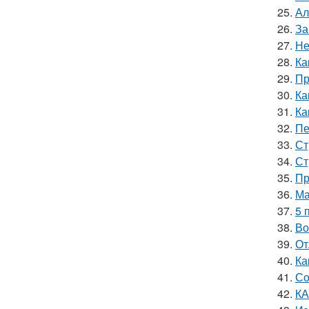
25.
Ал
26.
За
27.
Не
28.
Ка
29.
Пр
30.
Ка
31.
Ка
32.
Пе
33.
Ст
34.
Ст
35.
Пр
36.
Ма
37.
5 
38.
Во
39.
От
40.
Ка
41.
Со
42.
КА