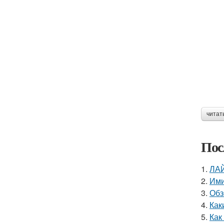
читат
Пос
1.
ЛАЙ
2.
Ими
3.
Обз
4.
Как
5.
Как