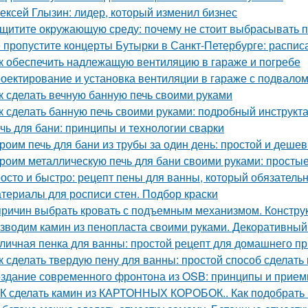
ексей Глызин: лидер, который изменил бизнес
щитите окружающую среду: почему не стоит выбрасывать 
 пропустите концерты Бутырки в Санкт-Петербурге: распис
к обеспечить надлежащую вентиляцию в гараже и погребе
оектирование и установка вентиляции в гараже с подвало
к сделать вечную банную печь своими руками
к сделать банную печь своими руками: подробный инструкт
чь для бани: принципы и технологии сварки
роим печь для бани из трубы за один день: простой и деше
роим металлическую печь для бани своими руками: простые
осто и быстро: рецепт пены для ванны, который обязатель
териалы для росписи стен. Подбор краски
причин выбрать кровать с подъемным механизмом. Констру
зводим камин из пенопласта своими руками. Декоративный
личная пенка для ванны: простой рецепт для домашнего п
к сделать твердую пену для ванны: простой способ сделать
здание современного фронтона из OSB: принципы и прие
К сделать камин из КАРТОННЫХ КОРОБОК.. Как подобрать 