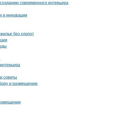
о созданию современного интерьера
и и инновации
 жилье без хлопот
кция
тоды
а
 интерьера
 и советы
ыбору и размещению
 помещении