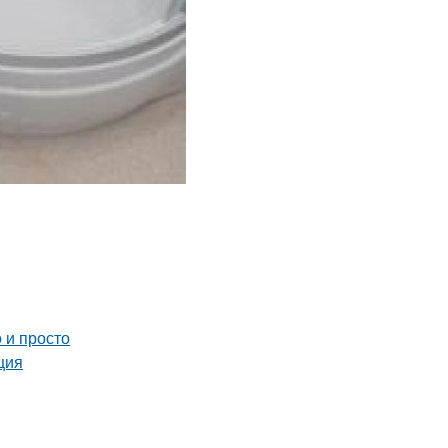
 и просто
ция