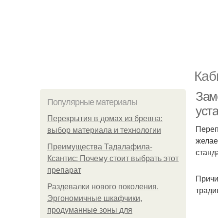
Каб
Зам
Популярные материалы
уст
Перекрытия в домах из бревна:
Переп
выбор материала и технологии
желае
Преимущества Тадалафила-
станд
Ксантис: Почему стоит выбрать этот
препарат
Причи
Раздевалки нового поколения.
тради
Эргономичные шкафчики,
продуманные зоны для