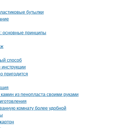
пластиковые бутылки
ание
м: основные принципы
аж
вый способ
 инструкции
но пригодится
кция
 камин из пенопласта своими руками
риготовления
 ванную комнату более удобной
мы
картон