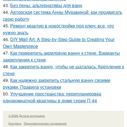
43.
Без пены: альтернативы для ванн
44.
Авторская система Анны Муравиной: как продвигать
свою работу
45.
Ремонт квартир в новостройке под ключ: все, что
нужно знать
46.
DIY Wall Art: A Step-by-Step Guide to Creating Your
Own Masterpiece
47.
Как прикрепить акриловую ванну к стене. Варианты
закрепления к стене
48.
Как закрепить ванну, чтобы не шаталась. Крепление к
стене
49.
Как надежно закрепить стальную ванну своими
руками. Правила установки
50.
Улучшение пространства: перепланировка
однокомнатной квартиры в доме серии П-44
© 2026 Детали интерьера
Контакты
Пользовательское соглашение