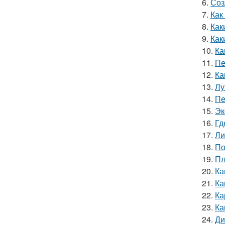
6.
Соз
7.
Как
8.
Как
9.
Как
10.
Ка
11.
Пе
12.
Ка
13.
Лу
14.
Пе
15.
Эк
16.
Гд
17.
Ли
18.
По
19.
Пл
20.
Ка
21.
Ка
22.
Ка
23.
Ка
24.
Ди