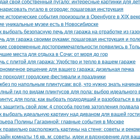
дай свой собственный пугало: интересные картинки для де
 нарисовать пугало в огороде: пошаговая инструкция
ие исторические события произошли в Оренбурге в XIX век
ие уникальные музеи есть в Новосибирске
к выбрать безопасную печь для гаража на отработке из газ
чь для гаража своими руками: пошаговая инструкция и пол
кие современные достопримечательности появились в Толь
чшие места для отдыха в Сочи: от моря до гор
чь с плитой для гаража: Удобство и тепло в вашем гараже
ономичное решение для вашего гаража: дизельная печка
е проходят городские фестивали и праздники
кбез по напольным плинтусам: всё, что нужно знать начин
лный гид по видам плинтусов для пола: выбор идеального 
интус для пола: как выбрать подходящий и разобраться в в
к защитить свой дом: 4 способа против затопления подвала
к выбрать идеальную картину над диваном для вашей гост
рьера Полины Гагариной: главные события в Москве
к правильно расположить картины на стене: советы и реко
зайн комнаты 16 кв. м: советы, идеи и вдохновение для ва