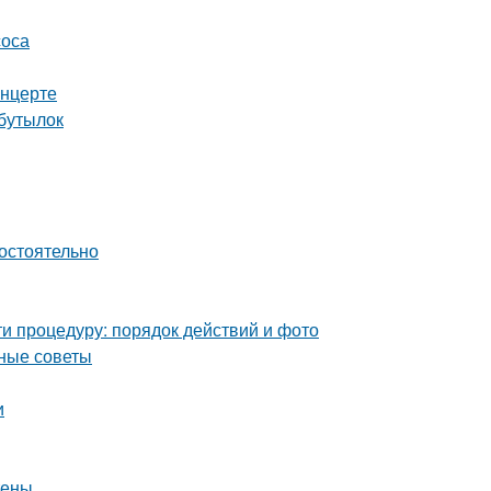
соса
онцерте
 бутылок
мостоятельно
и процедуру: порядок действий и фото
зные советы
и
тены