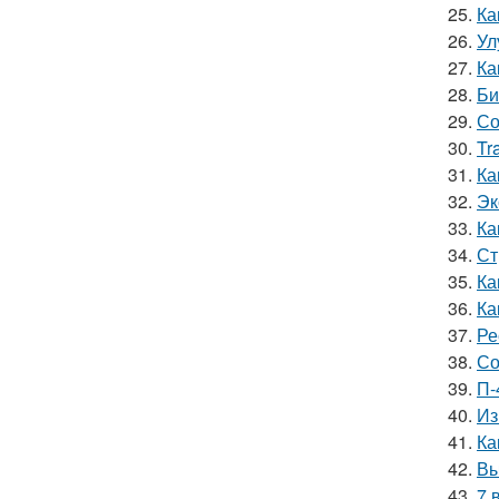
25.
Ка
26.
Ул
27.
Ка
28.
Би
29.
Со
30.
Tr
31.
Ка
32.
Эк
33.
Ка
34.
Ст
35.
Ка
36.
Ка
37.
Ре
38.
Со
39.
П-
40.
Из
41.
Ка
42.
Вы
43.
7 