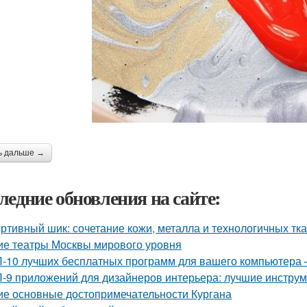
ь дальше →
ледние обновления на сайте:
ртивный шик: сочетание кожи, металла и технологичных тк
ие театры Москвы мирового уровня
-10 лучших бесплатных программ для вашего компьютера 
-9 приложений для дизайнеров интерьера: лучшие инструм
ие основные достопримечательности Кургана