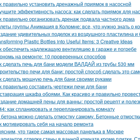
к правильно установить дренажный приямок в насосной
учшите эффективность насоса: как сделать приямок для на
к правильно организовать дренаж подвала частного дома
леты группы Анимация в Коломне: все, что нужно знать о к
здание удивительных поделок из воздушного пластилина и
ansforming Plastic Bottles into Useful Items: 3 Creative Ideas
к обеспечить надлежащую вентиляцию в гараже и погребе
ономь на ремонте: 10 проверенных способов
к сделать печь для бани модели ВАЛДАЙ из трубы 530 мм
роительство печи для бани: простой способ сделать это са
к сделать мощную печь для бани своими руками
к правильно составить чертежи печи для бани
ставрация шкафа обоями. Как красиво и правильно провест
здание домашней пены для ванны: простой рецепт и поле
44: как спланировать и перепланировать комнату
 бетона можно сделать отмостку самому. Бетонные отмостк
к мотивировать себя на начало ремонта
ясним, что такое самая массовая панелька в Москве
вариантов отделки стены в ванной комнате кроме плитки. С