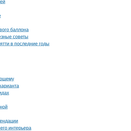
тей
е
ового баллона
езные советы
ятти в последние годы
ающему
варианта
идах
иной
мендации
шего интерьера