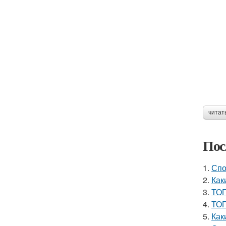
читат
Пос
1.
Спо
2.
Как
3.
ТОП
4.
ТОП
5.
Как