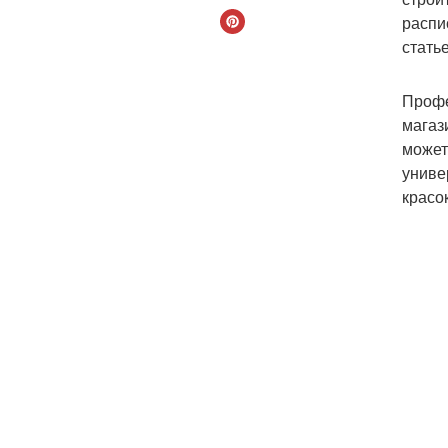
распи
статье
Профе
магаз
может
униве
красо