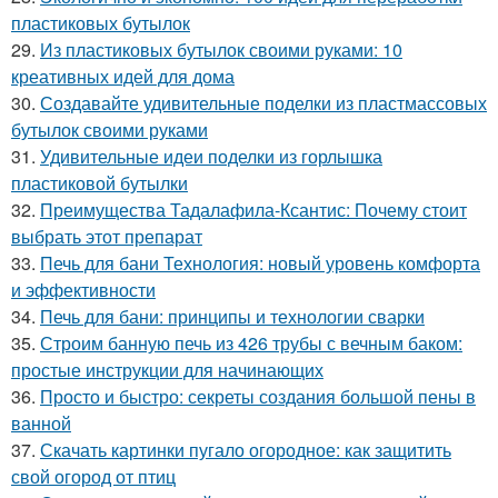
пластиковых бутылок
29.
Из пластиковых бутылок своими руками: 10
креативных идей для дома
30.
Создавайте удивительные поделки из пластмассовых
бутылок своими руками
31.
Удивительные идеи поделки из горлышка
пластиковой бутылки
32.
Преимущества Тадалафила-Ксантис: Почему стоит
выбрать этот препарат
33.
Печь для бани Технология: новый уровень комфорта
и эффективности
34.
Печь для бани: принципы и технологии сварки
35.
Строим банную печь из 426 трубы с вечным баком:
простые инструкции для начинающих
36.
Просто и быстро: секреты создания большой пены в
ванной
37.
Скачать картинки пугало огородное: как защитить
свой огород от птиц