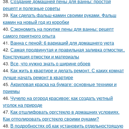
38.
Создание домашней пены для ванны: простой
рецепт и полезные советы
39.
Как сделать фальш-камин своими руками. Фальш
камин на новый год из коробки
40.
Сэкономить на покупке пены для ванны: рецепт
самого приятного опыта
41.
Ванна с пеной: 6 вариаций для домашнего уюта
42.
Самая продвинутая и правильная заливка отмостки..
Конструкция отмостки и материалы
43.
Все, что нужно знать о ширине обоев
44.
Как жить в квартире и делать ремонт. С каких комнат
лучше начать ремонт в квартире
45.
Акриловая краска на бумаге: основные техники и
приемы
46.
Чучело на огород красивое: как создать уютный
уголок на природе
47.
Как отшлифовать оргстекло в домашних условиях.
Как отполировать оргстекло своими руками?
48.
В подробностях об как установить отдельностоящую