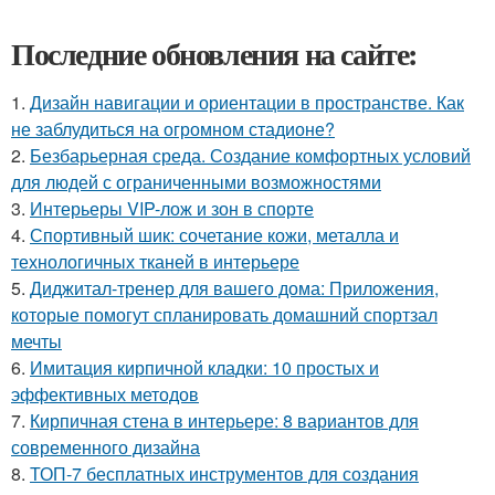
Последние обновления на сайте:
1.
Дизайн навигации и ориентации в пространстве. Как
не заблудиться на огромном стадионе?
2.
Безбарьерная среда. Создание комфортных условий
для людей с ограниченными возможностями
3.
Интерьеры VIP-лож и зон в спорте
4.
Спортивный шик: сочетание кожи, металла и
технологичных тканей в интерьере
5.
Диджитал-тренер для вашего дома: Приложения,
которые помогут спланировать домашний спортзал
мечты
6.
Имитация кирпичной кладки: 10 простых и
эффективных методов
7.
Кирпичная стена в интерьере: 8 вариантов для
современного дизайна
8.
ТОП-7 бесплатных инструментов для создания