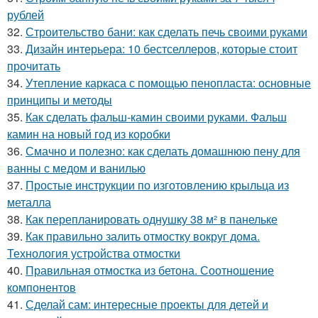
рублей
32.
Строительство бани: как сделать печь своими руками
33.
Дизайн интерьера: 10 бестселлеров, которые стоит
прочитать
34.
Утепление каркаса с помощью пенопласта: основные
принципы и методы
35.
Как сделать фальш-камин своими руками. Фальш
камин на новый год из коробки
36.
Смачно и полезно: как сделать домашнюю пену для
ванны с медом и ванилью
37.
Простые инструкции по изготовлению крыльца из
металла
38.
Как перепланировать однушку 38 м² в панельке
39.
Как правильно залить отмостку вокруг дома.
Технология устройства отмостки
40.
Правильная отмостка из бетона. Соотношение
компонентов
41.
Сделай сам: интересные проекты для детей и