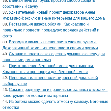
36.
Банная печь из трубы: простой способ создать
собственный сауну
37.
Удивительный новый проект декоратора Анны
муравиной: эксклюзивные интерьеры для вашего дома
38.
Реставрация шкафа обоями. Как красиво и
правильно провести процедуру: порядок действий и
фото
39.
Возводим камин из пенопласта своими руками.
Декоративный камин из пенопласта своими руками
40.
Смачно и полезно: как сделать домашнюю пену для
ванны с медом и ванилью
41.
Приготовление бетонной смеси для отмостки.
Компоненты и пропорции для бетонной смеси
42.
Пенопласт или пенополистирольный дом: какой
выбор лучше
43.
Самая продвинутая и правильная заливка отмостки..
Конструкция отмостки и материалы
44.
Из бетона можно сделать отмостку самому. Бетонные
отмостки