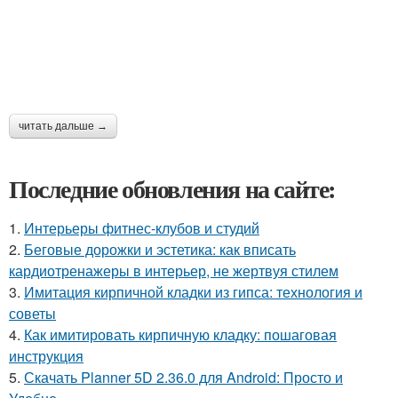
читать дальше →
Последние обновления на сайте:
1.
Интерьеры фитнес-клубов и студий
2.
Беговые дорожки и эстетика: как вписать
кардиотренажеры в интерьер, не жертвуя стилем
3.
Имитация кирпичной кладки из гипса: технология и
советы
4.
Как имитировать кирпичную кладку: пошаговая
инструкция
5.
Скачать Planner 5D 2.36.0 для Android: Просто и