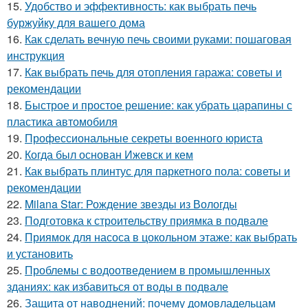
15.
Удобство и эффективность: как выбрать печь
буржуйку для вашего дома
16.
Как сделать вечную печь своими руками: пошаговая
инструкция
17.
Как выбрать печь для отопления гаража: советы и
рекомендации
18.
Быстрое и простое решение: как убрать царапины с
пластика автомобиля
19.
Профессиональные секреты военного юриста
20.
Когда был основан Ижевск и кем
21.
Как выбрать плинтус для паркетного пола: советы и
рекомендации
22.
Milana Star: Рождение звезды из Вологды
23.
Подготовка к строительству приямка в подвале
24.
Приямок для насоса в цокольном этаже: как выбрать
и установить
25.
Проблемы с водоотведением в промышленных
зданиях: как избавиться от воды в подвале
26.
Защита от наводнений: почему домовладельцам