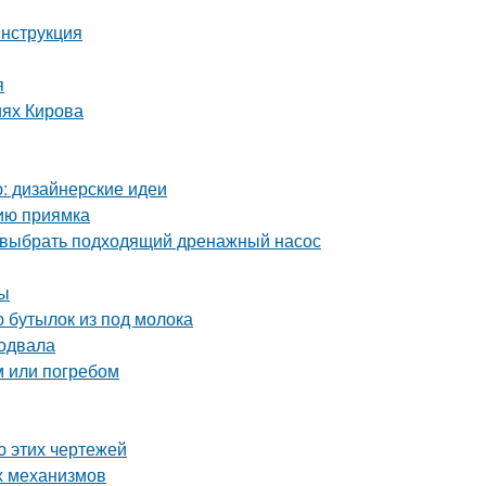
инструкция
я
иях Кирова
ю: дизайнерские идеи
нию приямка
 выбрать подходящий дренажный насос
ты
 бутылок из под молока
подвала
м или погребом
ю этих чертежей
х механизмов