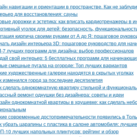
айн навигации и ориентации в пространстве. Как не заблуд
ерьер для восстановления: сауны
овые дорожки и эстетика: как вписать кардиотренажеры в и
ртивный уголок для детей: безопасность, функциональност
тация кирпича своими руками от А до Я: пошаговое руково
чать дизайн интерьера 3D: пошаговое руководство для на
-7 лучших программ для дизайна: выбор профессионалов
дай свой интерьер: 5 бесплатных программ для начинающи
ые смешные пугала на огороде: Топ лучших вариантов
кие художественные галереи находятся в скрытых уголках
к изменился город за последние десятилетия
к сделать однокомнатную квартиру стильной и функционал
ассный ремонт однушки без дизайнера: советы и идеи
зайн однокомнатной квартиры в хрущевке: как сделать не
циональным
кие современные достопримечательности появились в Толь
к убрать царапины с пластика в салоне автомобиля: лучши
П-10 лучших напольных плинтусов: рейтинг и обзор