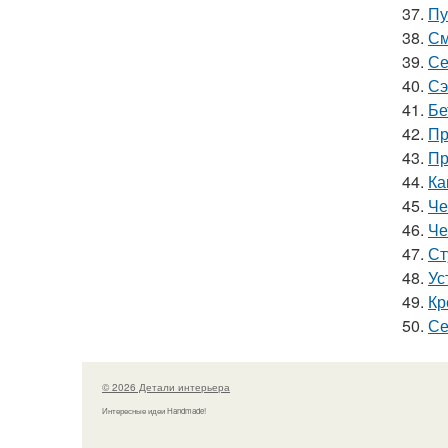
37.
Пу
38.
См
39.
Се
40.
Сэ
41.
Бе
42.
Пр
43.
Пр
44.
Ка
45.
Че
46.
Че
47.
Ст
48.
Ус
49.
Кр
50.
Се
© 2026 Детали интерьера
Интересные идеи Handmade!