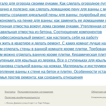
гало для огорода своими руками. Как сделать огородное п
ачно и полезно: как сделать домашнюю пену для ванны с 
креты создания идеальной пены для ванны: подробный ин
кономить на пенке для ванны: как заменить ее домашними
тонная отмостка вокруг дома своими руками. Утепленная о
авильная отмостка из бетона. Соотношение компонентов
офессиональный ремонт: как настроить себя на работу
к жить в квартире и делать ремонт. С каких комнат лучше н
м отделать стены в ванной комнате кроме плитки. Требова
м можно отделать ванную кроме плитки. Керамическая пли
упеньки для крыльца из дерева. Все о ступеньках для крыл
тановка стальной ванны на ножках. Материалы и инструме
епление ванны к стене на бетон и плитку. Особенности ус
мья против ремонта: как сохранить отношения
Контакты
Пользовательское соглашение
Обратная св
Политика конфидециальности
Копирование раз
г. Москва, Довженко улица 4 корп.1, м. Парк Победы