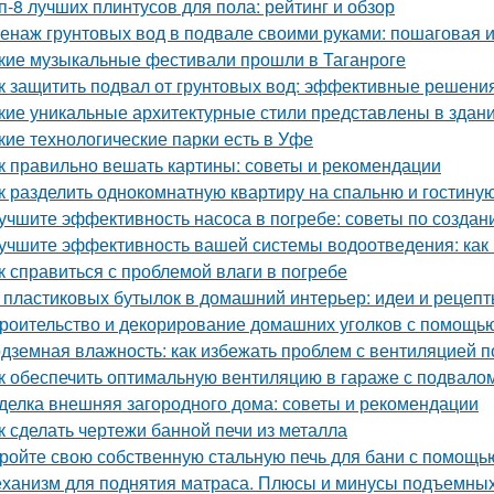
п-8 лучших плинтусов для пола: рейтинг и обзор
енаж грунтовых вод в подвале своими руками: пошаговая 
кие музыкальные фестивали прошли в Таганроге
к защитить подвал от грунтовых вод: эффективные решени
кие уникальные архитектурные стили представлены в здан
кие технологические парки есть в Уфе
к правильно вешать картины: советы и рекомендации
к разделить однокомнатную квартиру на спальню и гостину
учшите эффективность насоса в погребе: советы по созда
учшите эффективность вашей системы водоотведения: как
к справиться с проблемой влаги в погребе
 пластиковых бутылок в домашний интерьер: идеи и рецеп
роительство и декорирование домашних уголков с помощью
дземная влажность: как избежать проблем с вентиляцией 
к обеспечить оптимальную вентиляцию в гараже с подвало
делка внешняя загородного дома: советы и рекомендации
к сделать чертежи банной печи из металла
ройте свою собственную стальную печь для бани с помощь
ханизм для поднятия матраса. Плюсы и минусы подъемны