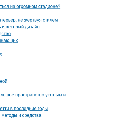
иться на огромном стадионе?
нтерьер, не жертвуя стилем
ь и веселый дизайн
дство
чинающих
х
ьной
большое пространство уютным и
ятти в последние годы
е методы и средства