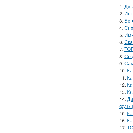
1.
Диз
2.
Инт
3.
Бег
4.
Спо
5.
Ими
6.
Ска
7.
ТОП
8.
Соз
9.
Сам
10.
Ка
11.
Ка
12.
Ка
13.
Кл
14.
Ди
функ
15.
Ка
16.
Ка
17.
ТО