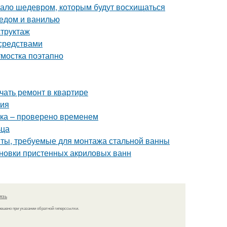
угало шедевром, которым будут восхищаться
медом и ванилью
структаж
 средствами
тмостка поэтапно
ачать ремонт в квартире
ния
тка – проверено временем
ьца
нты, требуемые для монтажа стальной ванны
тановки пристенных акриловых ванн
язь
решено при указании обратной гиперссылки.