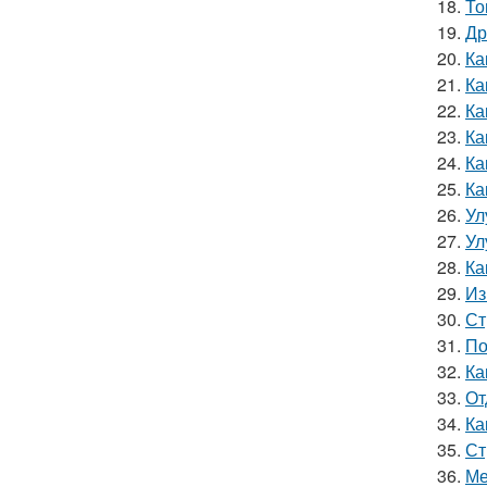
18.
То
19.
Др
20.
Ка
21.
Ка
22.
Ка
23.
Ка
24.
Ка
25.
Ка
26.
Ул
27.
Ул
28.
Ка
29.
Из
30.
Ст
31.
По
32.
Ка
33.
От
34.
Ка
35.
Ст
36.
Ме