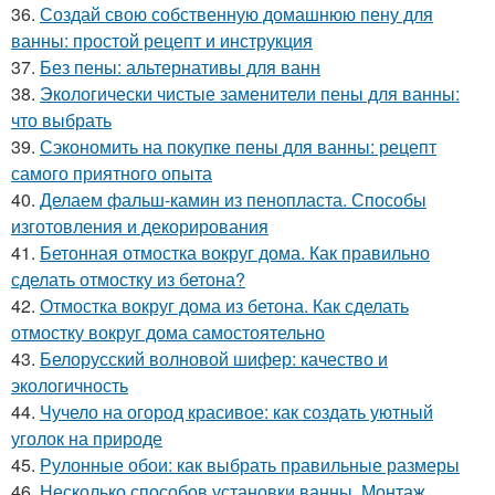
36.
Создай свою собственную домашнюю пену для
ванны: простой рецепт и инструкция
37.
Без пены: альтернативы для ванн
38.
Экологически чистые заменители пены для ванны:
что выбрать
39.
Сэкономить на покупке пены для ванны: рецепт
самого приятного опыта
40.
Делаем фальш-камин из пенопласта. Способы
изготовления и декорирования
41.
Бетонная отмостка вокруг дома. Как правильно
сделать отмостку из бетона?
42.
Отмостка вокруг дома из бетона. Как сделать
отмостку вокруг дома самостоятельно
43.
Белорусский волновой шифер: качество и
экологичность
44.
Чучело на огород красивое: как создать уютный
уголок на природе
45.
Рулонные обои: как выбрать правильные размеры
46.
Несколько способов установки ванны. Монтаж