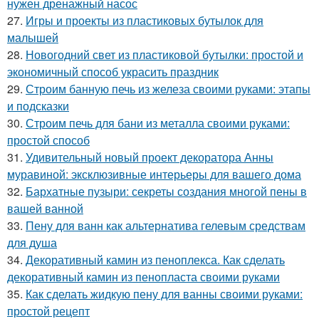
нужен дренажный насос
27.
Игры и проекты из пластиковых бутылок для
малышей
28.
Новогодний свет из пластиковой бутылки: простой и
экономичный способ украсить праздник
29.
Строим банную печь из железа своими руками: этапы
и подсказки
30.
Строим печь для бани из металла своими руками:
простой способ
31.
Удивительный новый проект декоратора Анны
муравиной: эксклюзивные интерьеры для вашего дома
32.
Бархатные пузыри: секреты создания многой пены в
вашей ванной
33.
Пену для ванн как альтернатива гелевым средствам
для душа
34.
Декоративный камин из пеноплекса. Как сделать
декоративный камин из пенопласта своими руками
35.
Как сделать жидкую пену для ванны своими руками:
простой рецепт