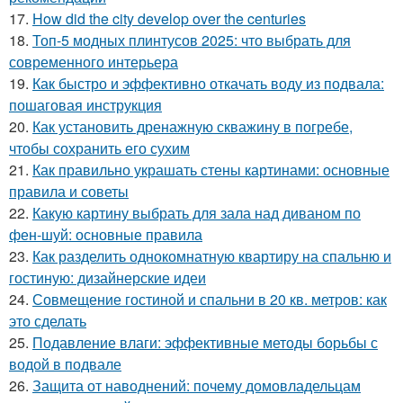
17.
How did the city develop over the centuries
18.
Топ-5 модных плинтусов 2025: что выбрать для
современного интерьера
19.
Как быстро и эффективно откачать воду из подвала:
пошаговая инструкция
20.
Как установить дренажную скважину в погребе,
чтобы сохранить его сухим
21.
Как правильно украшать стены картинами: основные
правила и советы
22.
Какую картину выбрать для зала над диваном по
фен-шуй: основные правила
23.
Как разделить однокомнатную квартиру на спальню и
гостиную: дизайнерские идеи
24.
Совмещение гостиной и спальни в 20 кв. метров: как
это сделать
25.
Подавление влаги: эффективные методы борьбы с
водой в подвале
26.
Защита от наводнений: почему домовладельцам