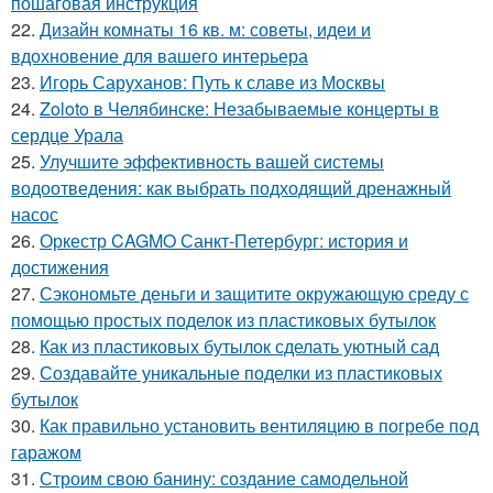
пошаговая инструкция
22.
Дизайн комнаты 16 кв. м: советы, идеи и
вдохновение для вашего интерьера
23.
Игорь Саруханов: Путь к славе из Москвы
24.
Zoloto в Челябинске: Незабываемые концерты в
сердце Урала
25.
Улучшите эффективность вашей системы
водоотведения: как выбрать подходящий дренажный
насос
26.
Оркестр CAGMO Санкт-Петербург: история и
достижения
27.
Сэкономьте деньги и защитите окружающую среду с
помощью простых поделок из пластиковых бутылок
28.
Как из пластиковых бутылок сделать уютный сад
29.
Создавайте уникальные поделки из пластиковых
бутылок
30.
Как правильно установить вентиляцию в погребе под
гаражом
31.
Строим свою банину: создание самодельной