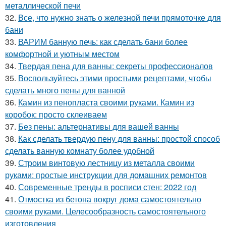
металлической печи
32.
Все, что нужно знать о железной печи прямоточке для
бани
33.
ВАРИМ банную печь: как сделать бани более
комфортной и уютным местом
34.
Твердая пена для ванны: секреты профессионалов
35.
Воспользуйтесь этими простыми рецептами, чтобы
сделать много пены для ванной
36.
Камин из пенопласта своими руками. Камин из
коробок: просто склеиваем
37.
Без пены: альтернативы для вашей ванны
38.
Как сделать твердую пену для ванны: простой способ
сделать ванную комнату более удобной
39.
Строим винтовую лестницу из металла своими
руками: простые инструкции для домашних ремонтов
40.
Современные тренды в росписи стен: 2022 год
41.
Отмостка из бетона вокруг дома самостоятельно
своими руками. Целесообразность самостоятельного
изготовления