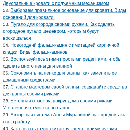
Двуспальные кровати с подъемным механизмом
32.
Выбираем правильное основание для кровати. Виды
оснований для кровати:
33.
Пугало для огорода своими руками. Как сделать
огородное пугало шедевром, которым будут
восхищаться
34.
Новогодний фальш-камин с имитацией кирпичной
кладки. Виды фальш-каминов
35.
Воспользуйтесь этими простыми рецептами, чтобы
сделать много пены для ванной
36.
Сэкономить на пенке для ванны: как заменить ее
домашними средствами
37.
Станьте мастером своей ванны: создавайте средства
для ванны своими руками
38.
Бетонная отмостка вокруг дома своими руками.
Утепленная отмостка поэтапно
39.
Авторская система Анны Муравиной: как продвигать
свою работу
40.
Как сделать отмостку вокруг дома своими руками.