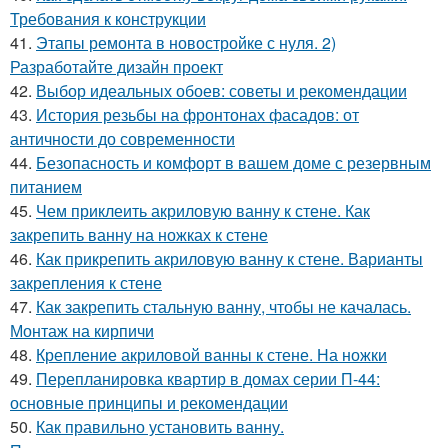
Требования к конструкции
41.
Этапы ремонта в новостройке с нуля. 2)
Разработайте дизайн проект
42.
Выбор идеальных обоев: советы и рекомендации
43.
История резьбы на фронтонах фасадов: от
античности до современности
44.
Безопасность и комфорт в вашем доме с резервным
питанием
45.
Чем приклеить акриловую ванну к стене. Как
закрепить ванну на ножках к стене
46.
Как прикрепить акриловую ванну к стене. Варианты
закрепления к стене
47.
Как закрепить стальную ванну, чтобы не качалась.
Монтаж на кирпичи
48.
Крепление акриловой ванны к стене. На ножки
49.
Перепланировка квартир в домах серии П-44:
основные принципы и рекомендации
50.
Как правильно установить ванну.