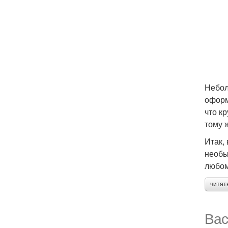
Небол
оформ
что к
тому 
Итак,
необы
любом
читат
Вас