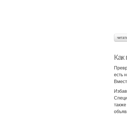
читат
Как
Превр
есть 
Вмест
Избав
Специ
также
объяв