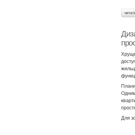
читат
Диз
про
Хруще
досту
жильц
функц
Плани
Одним
кварт
прост
Для з