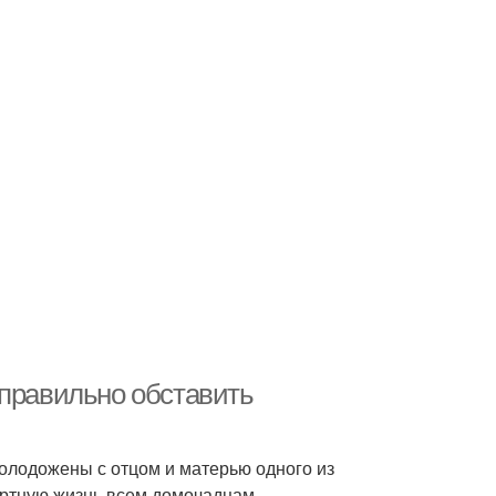
 правильно обставить
олодожены с отцом и матерью одного из
ортную жизнь всем домочадцам.