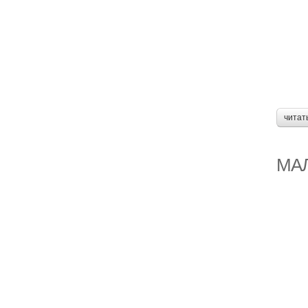
читат
МА