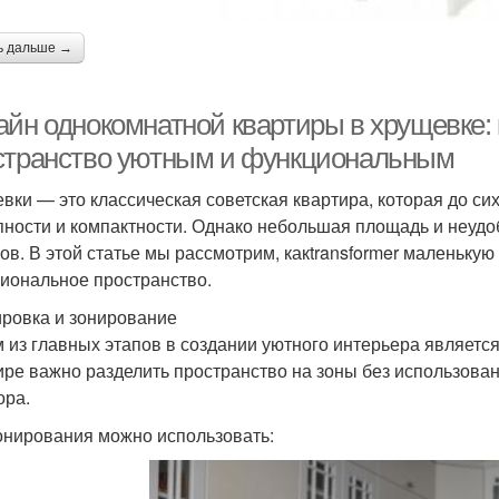
ь дальше →
айн однокомнатной квартиры в хрущевке:
странство уютным и функциональным
вки — это классическая советская квартира, которая до си
пности и компактности. Однако небольшая площадь и неудо
ов. В этой статье мы рассмотрим, какtransformer маленьку
иональное пространство.
ровка и зонирование
 из главных этапов в создании уютного интерьера являетс
ире важно разделить пространство на зоны без использова
ора.
онирования можно использовать: