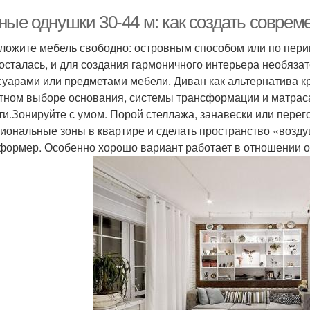
ные однушки 30-44 м: как создать совре
ложите мебель свободно: островным способом или по перим
 осталась, и для создания гармоничного интерьера необяза
суарами или предметами мебели. Диван как альтернатива кр
тном выборе основания, системы трансформации и матраса
ти.Зонируйте с умом. Порой стеллажа, занавески или перег
иональные зоны в квартире и сделать пространство «возду
формер. Особенно хорошо вариант работает в отношении о