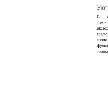
Уют
Распо
там и
аксес
грамо
крова
функц
транс