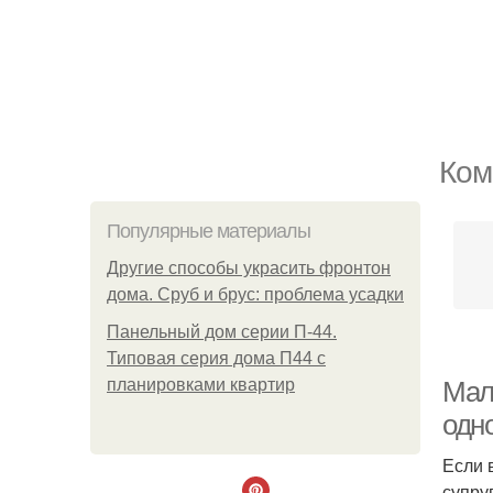
Ком
Популярные материалы
Другие способы украсить фронтон
дома. Сруб и брус: проблема усадки
Панельный дом серии П-44.
Типовая серия дома П44 с
планировками квартир
Мал
одн
Если 
супру