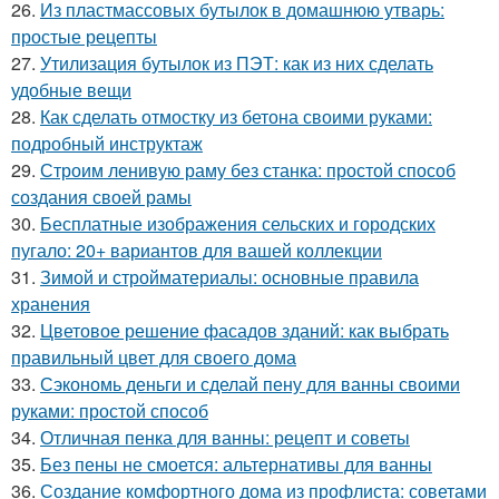
26.
Из пластмассовых бутылок в домашнюю утварь:
простые рецепты
27.
Утилизация бутылок из ПЭТ: как из них сделать
удобные вещи
28.
Как сделать отмостку из бетона своими руками:
подробный инструктаж
29.
Строим ленивую раму без станка: простой способ
создания своей рамы
30.
Бесплатные изображения сельских и городских
пугало: 20+ вариантов для вашей коллекции
31.
Зимой и стройматериалы: основные правила
хранения
32.
Цветовое решение фасадов зданий: как выбрать
правильный цвет для своего дома
33.
Сэкономь деньги и сделай пену для ванны своими
руками: простой способ
34.
Отличная пенка для ванны: рецепт и советы
35.
Без пены не смоется: альтернативы для ванны
36.
Создание комфортного дома из профлиста: советами