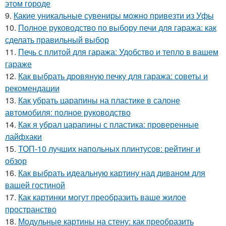
этом городе
9.
Какие уникальные сувениры можно привезти из Уфы
10.
Полное руководство по выбору печи для гаража: как
сделать правильный выбор
11.
Печь с плитой для гаража: Удобство и тепло в вашем
гараже
12.
Как выбрать дровяную печку для гаража: советы и
рекомендации
13.
Как убрать царапины на пластике в салоне
автомобиля: полное руководство
14.
Как я убрал царапины с пластика: проверенные
лайфхаки
15.
ТОП-10 лучших напольных плинтусов: рейтинг и
обзор
16.
Как выбрать идеальную картину над диваном для
вашей гостиной
17.
Как картинки могут преобразить ваше жилое
пространство
18.
Модульные картины на стену: как преобразить