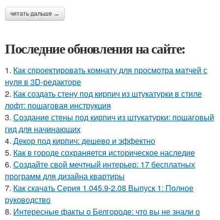
читать дальше →
Последние обновления на сайте:
1.
Как спроектировать комнату для просмотра матчей с
нуля в 3D-редакторе
2.
Как создать стену под кирпич из штукатурки в стиле
лофт: пошаговая инструкция
3.
Создание стены под кирпич из штукатурки: пошаговый
гид для начинающих
4.
Декор под кирпич: дешево и эффектно
5.
Как в городе сохраняется историческое наследие
6.
Создайте свой мечтный интерьер: 17 бесплатных
программ для дизайна квартиры
7.
Как скачать Серия 1.045.9-2.08 Выпуск 1: Полное
руководство
8.
Интересные факты о Белгороде: что вы не знали о