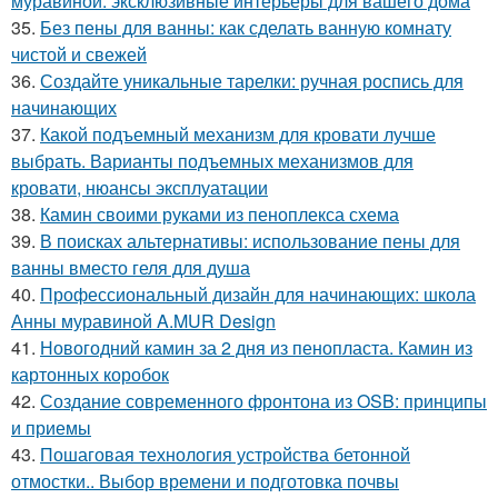
муравиной: эксклюзивные интерьеры для вашего дома
35.
Без пены для ванны: как сделать ванную комнату
чистой и свежей
36.
Создайте уникальные тарелки: ручная роспись для
начинающих
37.
Какой подъемный механизм для кровати лучше
выбрать. Варианты подъемных механизмов для
кровати, нюансы эксплуатации
38.
Камин своими руками из пеноплекса схема
39.
В поисках альтернативы: использование пены для
ванны вместо геля для душа
40.
Профессиональный дизайн для начинающих: школа
Анны муравиной A.MUR Design
41.
Новогодний камин за 2 дня из пенопласта. Камин из
картонных коробок
42.
Создание современного фронтона из OSB: принципы
и приемы
43.
Пошаговая технология устройства бетонной
отмостки.. Выбор времени и подготовка почвы