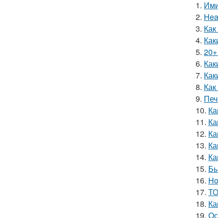
1.
Ими
2.
Hea
3.
Как
4.
Как
5.
20+
6.
Как
7.
Как
8.
Как
9.
Печ
10.
Ка
11.
Ка
12.
Ка
13.
Ка
14.
Ка
15.
Бы
16.
Ho
17.
ТО
18.
Ка
19.
Ос