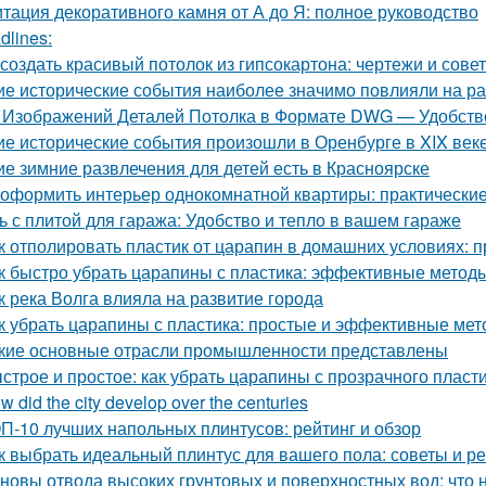
тация декоративного камня от А до Я: полное руководство
dlines:
 создать красивый потолок из гипсокартона: чертежи и сове
ие исторические события наиболее значимо повлияли на р
 Изображений Деталей Потолка в Формате DWG — Удобство
ие исторические события произошли в Оренбурге в XIX век
ие зимние развлечения для детей есть в Красноярске
 оформить интерьер однокомнатной квартиры: практические
ь с плитой для гаража: Удобство и тепло в вашем гараже
к отполировать пластик от царапин в домашних условиях:
к быстро убрать царапины с пластика: эффективные метод
к река Волга влияла на развитие города
к убрать царапины с пластика: простые и эффективные ме
кие основные отрасли промышленности представлены
строе и простое: как убрать царапины с прозрачного пласт
w did the city develop over the centuries
П-10 лучших напольных плинтусов: рейтинг и обзор
к выбрать идеальный плинтус для вашего пола: советы и р
новы отвода высоких грунтовых и поверхностных вод: что 