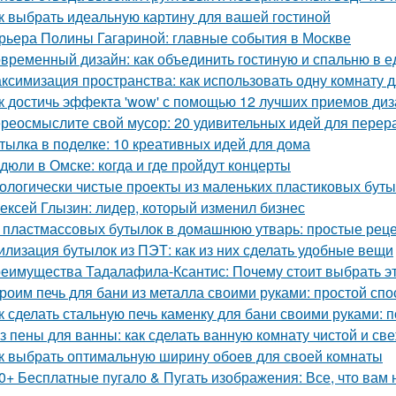
к выбрать идеальную картину для вашей гостиной
рьера Полины Гагариной: главные события в Москве
временный дизайн: как объединить гостиную и спальню в 
ксимизация пространства: как использовать одну комнату д
к достичь эффекта 'wow' с помощью 12 лучших приемов ди
реосмыслите свой мусор: 20 удивительных идей для перер
тылка в поделке: 10 креативных идей для дома
дюли в Омске: когда и где пройдут концерты
ологически чистые проекты из маленьких пластиковых бут
ексей Глызин: лидер, который изменил бизнес
 пластмассовых бутылок в домашнюю утварь: простые рец
илизация бутылок из ПЭТ: как из них сделать удобные вещи
еимущества Тадалафила-Ксантис: Почему стоит выбрать э
роим печь для бани из металла своими руками: простой спо
к сделать стальную печь каменку для бани своими руками:
з пены для ванны: как сделать ванную комнату чистой и св
к выбрать оптимальную ширину обоев для своей комнаты
0+ Бесплатные пугало & Пугать изображения: Все, что вам 