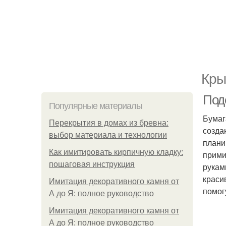
Кры
Под
Популярные материалы
Бумаг
Перекрытия в домах из бревна:
созда
выбор материала и технологии
плани
Как имитировать кирпичную кладку:
прими
пошаговая инструкция
рукам
краси
Имитация декоративного камня от
помог
А до Я: полное руководство
Имитация декоративного камня от
А до Я: полное руководство