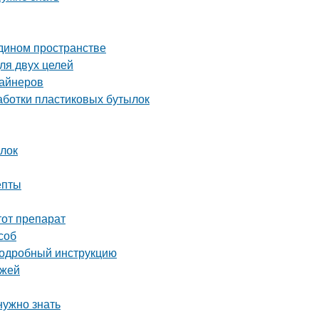
едином пространстве
ля двух целей
зайнеров
аботки пластиковых бутылок
ылок
епты
тот препарат
соб
 подробный инструкцию
ежей
нужно знать