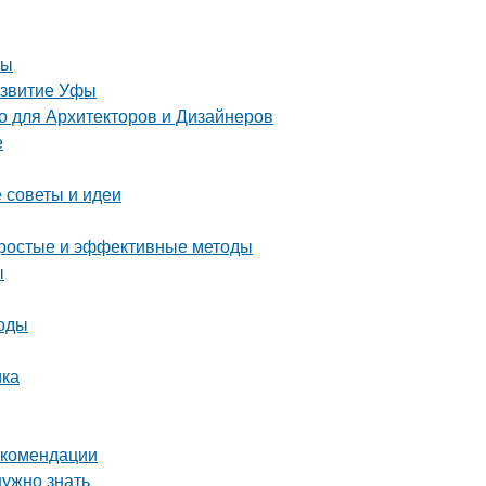
ты
азвитие Уфы
 для Архитекторов и Дизайнеров
е
 советы и идеи
 простые и эффективные методы
ы
тоды
ика
екомендации
нужно знать