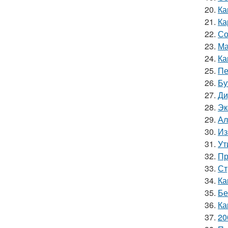
20.
Ка
21.
Ка
22.
Со
23.
Ма
24.
Ка
25.
Пе
26.
Бу
27.
Ди
28.
Эк
29.
Ал
30.
Из
31.
Ут
32.
Пр
33.
Ст
34.
Ка
35.
Бе
36.
Ка
37.
20