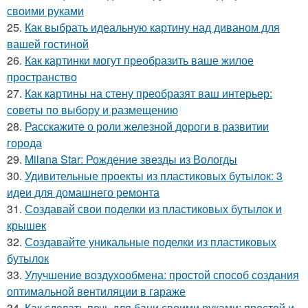
своими руками
25.
Как выбрать идеальную картину над диваном для
вашей гостиной
26.
Как картинки могут преобразить ваше жилое
пространство
27.
Как картины на стену преобразят ваш интерьер:
советы по выбору и размещению
28.
Расскажите о роли железной дороги в развитии
города
29.
Milana Star: Рождение звезды из Вологды
30.
Удивительные проекты из пластиковых бутылок: 3
идеи для домашнего ремонта
31.
Создавай свои поделки из пластиковых бутылок и
крышек
32.
Создавайте уникальные поделки из пластиковых
бутылок
33.
Улучшение воздухообмена: простой способ создания
оптимальной вентиляции в гараже
34.
Как сделать печь для бани своими руками: простой и