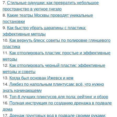
7.
Стильные однушки: как превратить небольшое
пространство в уютное гнездо
8.
Какие театры Москвы проводят уникальные
постановки
9.
Как быстро убрать царапины с пластика:
эффективные методы
10.
Как вернуть блеск: советы по полировке глянцевого
пластика
11.
Как отполировать пластик: простые и эффективные
методы
12.
Как отполировать черный пластик: эффективные
методы и советы
13.
Когда был основан Ижевск и кем
14.
Ликбез по напольным плинтусам: всё, что нужно
знать начинающему
15.
Топ-8 лучших плинтусов для пола: рейтинг и обзор
16.
Полная инструкция по созданию дренажа в подвале
дома
17.
Дренаж грунтовых вод в подвале своими руками: