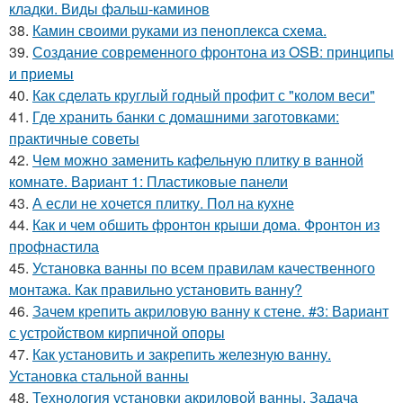
кладки. Виды фальш-каминов
38.
Камин своими руками из пеноплекса схема.
39.
Создание современного фронтона из OSB: принципы
и приемы
40.
Как сделать круглый годный профит с "колом веси"
41.
Где хранить банки с домашними заготовками:
практичные советы
42.
Чем можно заменить кафельную плитку в ванной
комнате. Вариант 1: Пластиковые панели
43.
А если не хочется плитку. Пол на кухне
44.
Как и чем обшить фронтон крыши дома. Фронтон из
профнастила
45.
Установка ванны по всем правилам качественного
монтажа. Как правильно установить ванну?
46.
Зачем крепить акриловую ванну к стене. #3: Вариант
с устройством кирпичной опоры
47.
Как установить и закрепить железную ванну.
Установка стальной ванны
48.
Технология установки акриловой ванны. Задача