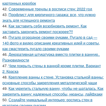
картонных коробок
42.
Современные тренды в росписи стен: 2022 год
43.
Профлист для кирпичного гаража: все, что нужно
знать для успешного ремонта
44.
Как заставить себя возобновить ремонт. Как
заставить закончить ремонт поскорее?!!
45.
Пугало огородное своими руками. Пугало в сад —
140 фото и видео описание креативных идей и советы,
как смастерить пугало своими руками
46.
Декоративная штукатурка вместо плитки в ванную..
Разновидности
47.
Чем покрыть стены в ванной кроме плитки. Вариант
2: Краска
48.
Крепление ванны к стене. Установка стальной ванны:
основные способы закрепления металлической чаши
49.
Как укрепить стальную ванну, чтобы не шаталась. Как
закрепить ванну: надежные способы, нюансы, лайфхаки
50.
Создайте уникальный интерьер: роспись стен в
квартире своими руками