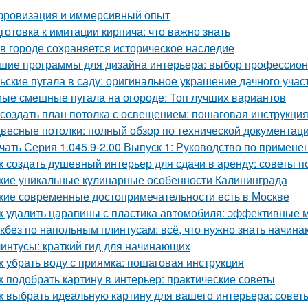
ровизация и иммерсивный опыт
готовка к имитации кирпича: что важно знать
 в городе сохраняется историческое наследие
шие программы для дизайна интерьера: выбор профессио
ьские пугала в саду: оригинальное украшение дачного учас
ые смешные пугала на огороде: Топ лучших вариантов
 создать план потолка с освещением: пошаговая инструкци
весные потолки: полный обзор по технической документац
чать Серия 1.045.9-2.00 Выпуск 1: Руководство по примене
к создать душевный интерьер для сдачи в аренду: советы
кие уникальные кулинарные особенности Калининграда
кие современные достопримечательности есть в Москве
к удалить царапины с пластика автомобиля: эффективные 
кбез по напольным плинтусам: всё, что нужно знать начин
интусы: краткий гид для начинающих
к убрать воду с приямка: пошаговая инструкция
к подобрать картину в интерьер: практические советы
к выбрать идеальную картину для вашего интерьера: совет