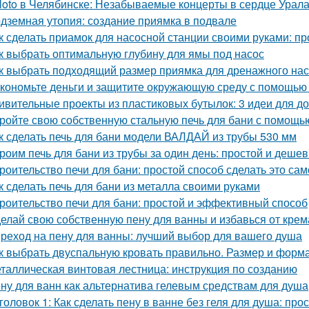
loto в Челябинске: Незабываемые концерты в сердце Урал
дземная утопия: создание приямка в подвале
к сделать приамок для насосной станции своими руками: пр
к выбрать оптимальную глубину для ямы под насос
к выбрать подходящий размер приямка для дренажного на
кономьте деньги и защитите окружающую среду с помощью 
ивительные проекты из пластиковых бутылок: 3 идеи для 
ройте свою собственную стальную печь для бани с помощь
к сделать печь для бани модели ВАЛДАЙ из трубы 530 мм
роим печь для бани из трубы за один день: простой и деше
роительство печи для бани: простой способ сделать это са
к сделать печь для бани из металла своими руками
роительство печи для бани: простой и эффективный способ
елай свою собственную пену для ванны и избавься от крем
реход на пену для ванны: лучший выбор для вашего душа
к выбрать двуспальную кровать правильно. Размер и форм
таллическая винтовая лестница: инструкция по созданию
ну для ванн как альтернатива гелевым средствам для душа
головок 1: Как сделать пену в ванне без геля для душа: про