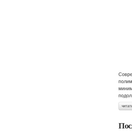
Совре
полим
миним
подол
читат
Пос