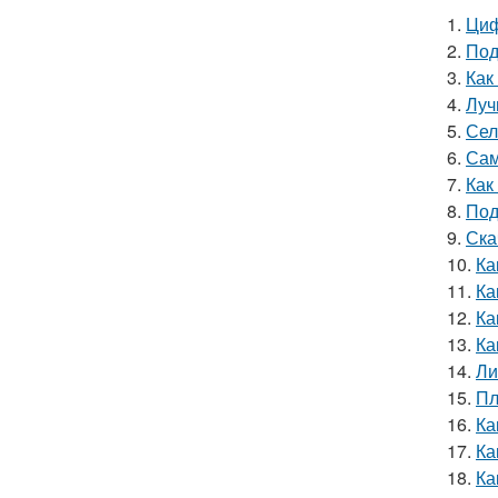
1.
Циф
2.
Под
3.
Как
4.
Луч
5.
Сел
6.
Сам
7.
Как
8.
Под
9.
Ска
10.
Ка
11.
Ка
12.
Ка
13.
Ка
14.
Ли
15.
Пл
16.
Ка
17.
Ка
18.
Ка