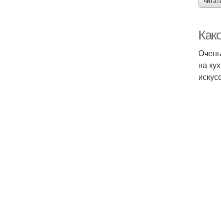
читат
Како
Очень
на ку
искус