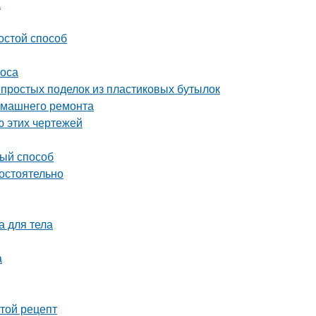
а
остой способ
соса
простых поделок из пластиковых бутылок
домашнего ремонта
ю этих чертежей
вый способ
мостоятельно
а для тела
а
стой рецепт