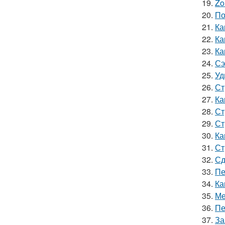
19.
Zo
20.
По
21.
Ка
22.
Ка
23.
Ка
24.
Сэ
25.
Уд
26.
Ст
27.
Ка
28.
Ст
29.
Ст
30.
Ка
31.
Ст
32.
Сд
33.
Пе
34.
Ка
35.
Ме
36.
Пе
37.
За