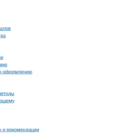
налов
тка
я
ии
нию
 по оформлению
методы
ающему
ы и рекомендации