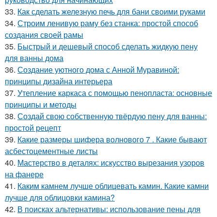
33.
Как сделать железную печь для бани своими руками
34.
Строим ленивую раму без станка: простой способ
создания своей рамы
35.
Быстрый и дешевый способ сделать жидкую пену
для ванны дома
36.
Создание уютного дома с Анной Муравиной:
принципы дизайна интерьера
37.
Утепление каркаса с помощью пенопласта: основные
принципы и методы
38.
Создай свою собственную твёрдую пену для ванны:
простой рецепт
39.
Какие размеры шифера волнового 7 . Какие бывают
асбестоцементные листы
40.
Мастерство в деталях: искусство вырезания узоров
на фанере
41.
Каким камнем лучше облицевать камин. Какие камни
лучше для облицовки камина?
42.
В поисках альтернативы: использование пены для