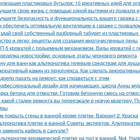
илизация пластиковых бутылок: 10 креативных идей для ог
учшите свою жизнь с помощью одной вытяжки из подвала и
учшите безопасность и функциональность вашего гаража с
к обеспечить оптимальную вентиляцию в гараже с подвало
здай свой собственный разборный табурет из пластиковых
стро и легко: рецепты для создания многочисленных пены
П-5 кроватей с подьемным механизмом. Виды кроватей с
ределка новостройки: основные этапы чернового ремонта
ну для ванн как альтернатива гелевым средствам для душа
коративный камин из пеноплекса. Как сделать декоративны
доело пахать на ремонт: как справиться с этим
офессиональный дизайн для начинающих: школа Анны му
рка бетона для отмостки. Готовим бетонную смесь на отмос
 какой стадии ремонта вы переезжали в новую квартиру. П
иры
м покрыть стены в ванной кроме плитки. Вариант 2: Краска
ьтернатива плитке в ванной Советы экспертов. Альтернати
 заменить кафель в санузле?
альтернатив керамической плитке на пол в ванной. №4. Нал