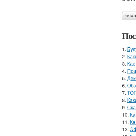
читат
Пос
1.
Буд
2.
Как
3.
Как
4.
Пош
5.
Дек
6.
Обз
7.
ТОП
8.
Как
9.
Ска
10.
Ка
11.
Ка
12.
Эф