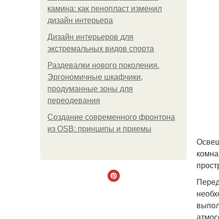
камина: как пенопласт изменил
дизайн интерьера
Дизайн интерьеров для
экстремальных видов спорта
Раздевалки нового поколения.
Эргономичные шкафчики,
продуманные зоны для
переодевания
Создание современного фронтона
из OSB: принципы и приемы
Освещ
комна
прост
Перед
необх
выпол
атмос