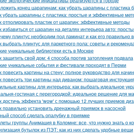
кие экологические инициативы реализуются в городе
ложить конец царапинам: как убрать царапины с пластика 
к убрать царапины с пластика: простые и эффективные ме
к отполировать пластик от царапин: эффективные методы
к избавиться от царапин на деталях интерьера авто: прос
чему плинтус необходим под ламинат и как его правильно 
к выбрать плинтус для паркетного пола: советы и рекоменд
кие уникальные библиотеки есть в Москве
к защитить свой дом: 4 способа против затопления подвала
кие уникальные события и фестивали проходят в Перми
к повесить картины на стену: полное руководство для нач
к повесить три картины над диваном: пошаговая инструкци
ильные картины для интерьера: как выбрать идеальное ук
альня-гостиная с перегородкой: идеальное решение для м
к достичь эффекта 'wow' с помощью 12 лучших приемов ди
к правильно установить дренажный приямок в насосной
ный способ сделать опалубку в приямке
леты группы Анимация в Коломне: все, что нужно знать о к
илизация бутылок из ПЭТ: как из них сделать удобные вещи