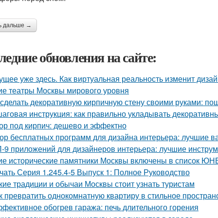
ь дальше →
ледние обновления на сайте:
ущее уже здесь. Как виртуальная реальность изменит диза
ие театры Москвы мирового уровня
 сделать декоративную кирпичную стену своими руками: по
аговая инструкция: как правильно укладывать декоративны
ор под кирпич: дешево и эффектно
ор бесплатных программ для дизайна интерьера: лучшие 
-9 приложений для дизайнеров интерьера: лучшие инструм
ие исторические памятники Москвы включены в список Ю
чать Серия 1.245.4-5 Выпуск 1: Полное Руководство
кие традиции и обычаи Москвы стоит узнать туристам
к превратить однокомнатную квартиру в стильное простран
фективное обогрев гаража: печь длительного горения