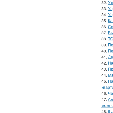
32.
Ут
33.
Ул
34.
Ул
35.
Ка
36.
Со
37.
Бы
38.
ТО
39.
Пе
40.
Пе
41.
Де
42.
На
43.
Пр
44.
Ма
45.
На
кварт
46.
Че
47.
Ал
можно
48.
9 