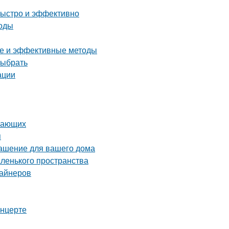
быстро и эффективно
тоды
тые и эффективные методы
выбрать
ации
инающих
я
рашение для вашего дома
аленького пространства
зайнеров
онцерте