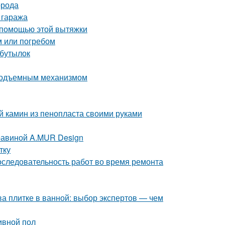
орода
 гаража
 помощью этой вытяжки
м или погребом
 бутылок
 подъемным механизмом
й камин из пенопласта своими руками
равиной A.MUR Design
тку
оследовательность работ во время ремонта
ва плитке в ванной: выбор экспертов — чем
ивной пол