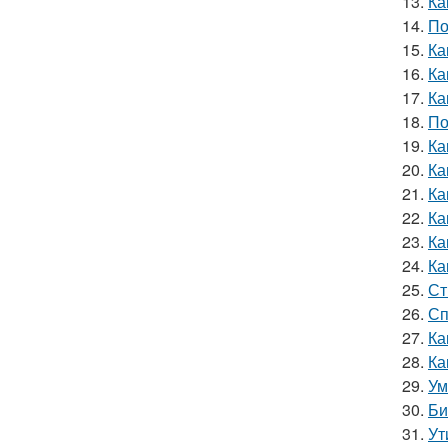
13.
Ка
14.
По
15.
Ка
16.
Ка
17.
Ка
18.
По
19.
Ка
20.
Ка
21.
Ка
22.
Ка
23.
Ка
24.
Ка
25.
Ст
26.
Сп
27.
Ка
28.
Ка
29.
Ум
30.
Би
31.
Ут