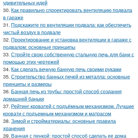
удивительных идей
30.
Как правильно спроектировать вентиляцию подвала
в гараже
31.
Подскажите по вентиляции подвала: как обеспечить
чистый воздух в подвале
32.
Проектирование и установка вентиляции в гараже с
подвалом: основные принципы
33.
Стройте свою собственную стальную печь для бани с
помощью этих чертежей
34.
Как сделать вечную банную печь своими руками
35.
Строительство банных печей из металла: основные
принципы и размеры
36.
Банная печь из трубы: простой способ создания
домашней баньки
37.
Рейтинг кроватей с подъёмным механизмом. Лучшие
кровати с подъемным механизмом и матрасом
38.
Зимой и стройматериалы: основные правила
хранения
39.
Ванная с пенкой: простой способ сделать ее дома