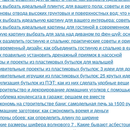
к выбрать идеальный плинтус для вашего пола: советы и р
новы отвода высоких грунтовых и поверхностных вод: что 
к выбрать идеальную картину для вашего интерьера: совет
к выбрать идеальные картины для гостиной в современном
кую картину выбрать для зала над диваном по фен-шуй: о
к разделить гостиную и спальню: практические советы и ор
временный дизайн: как объединить гостиную и спальню в 
к правильно установить дренажный приямок в насосной
ры и проекты из пластиковых бутылок для малышей
ивительные проекты из пластиковых бутылок: 3 идеи для 
ивительные игрушки из пластиковых бутылок: 25 крутых ид
илизация бутылок из ПЭТ: как из них сделать удобные вещи
роительство и декорирование домашних уголков с помощью
облема конденсата в гараже: решаем ее вместе
кономь на строительстве бани: самодельная печь за 1500 р
машние заготовки: как сэкономить время и деньги
лоны обоев: как определить длину по ширине
кие размеры шифера волнового 7 . Какие бывают асбесто