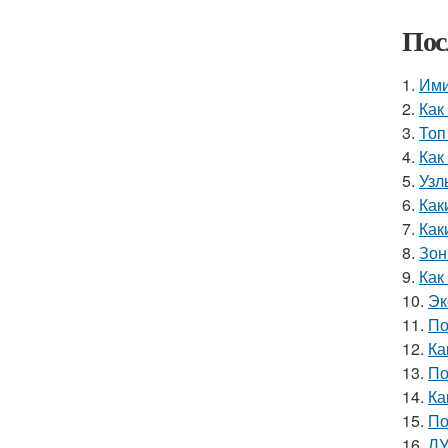
Пос
1.
Ими
2.
Как
3.
Топ
4.
Как
5.
Узл
6.
Как
7.
Как
8.
Зон
9.
Как
10.
Эк
11.
По
12.
Ка
13.
По
14.
Ка
15.
По
16.
ЛУ