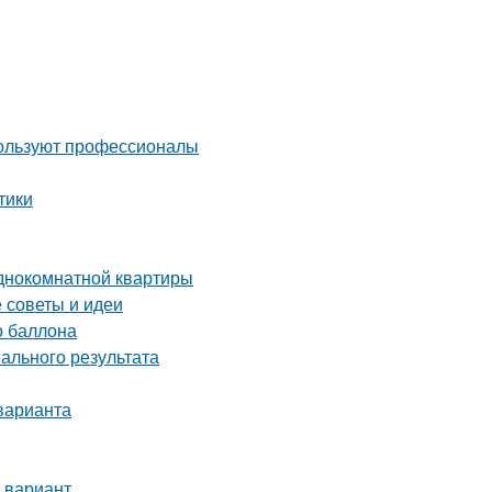
пользуют профессионалы
тики
однокомнатной квартиры
 советы и идеи
о баллона
ального результата
варианта
 вариант