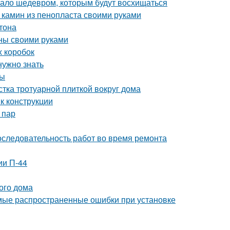
угало шедевром, которым будут восхищаться
 камин из пенопласта своими руками
тона
нны своими руками
х коробок
нужно знать
мы
стка тротуарной плиткой вокруг дома
к конструкции
 пар
оследовательность работ во время ремонта
ии П-44
ого дома
мые распространенные ошибки при установке