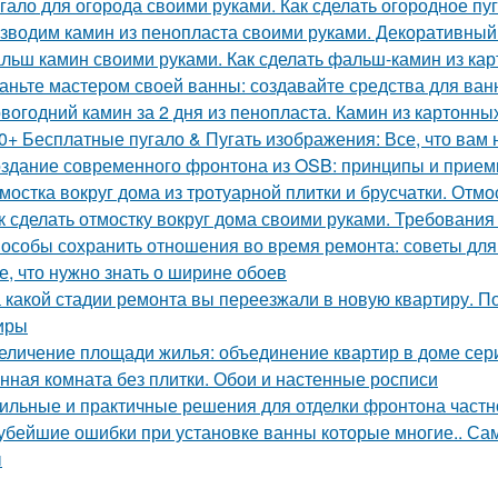
гало для огорода своими руками. Как сделать огородное п
зводим камин из пенопласта своими руками. Декоративный
льш камин своими руками. Как сделать фальш-камин из кар
аньте мастером своей ванны: создавайте средства для ва
вогодний камин за 2 дня из пенопласта. Камин из картонны
0+ Бесплатные пугало & Пугать изображения: Все, что вам 
здание современного фронтона из OSB: принципы и прие
мостка вокруг дома из тротуарной плитки и брусчатки. Отмо
к сделать отмостку вокруг дома своими руками. Требования 
особы сохранить отношения во время ремонта: советы для
е, что нужно знать о ширине обоев
 какой стадии ремонта вы переезжали в новую квартиру. П
иры
еличение площади жилья: объединение квартир в доме сер
нная комната без плитки. Обои и настенные росписи
ильные и практичные решения для отделки фронтона частн
убейшие ошибки при установке ванны которые многие.. Са
ы