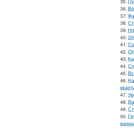
35.
Пу
36.
Во
37.
Фа
38.
Ст
39.
Но
40.
20
41.
Со
42.
От
43.
Ка
44.
Сп
45.
Вс
46.
На
кварт
47.
Ув
48.
Ва
49.
Ст
50.
Гр
ванн