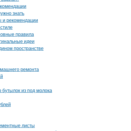
екомендации
нужно знать
ы и рекомендации
 стиле
сновные правила
игинальные идеи
едином пространстве
домашнего ремонта
ей
 бутылок из под молока
ублей
цементные листы