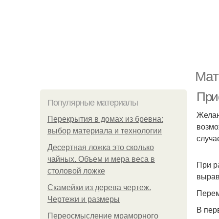
Мат
При
Популярные материалы
Желан
Перекрытия в домах из бревна:
возмо
выбор материала и технологии
случа
Десертная ложка это сколько
чайных. Объем и мера веса в
При р
столовой ложке
вырав
Скамейки из дерева чертеж.
Перем
Чертежи и размеры
В пер
Переосмысление мраморного