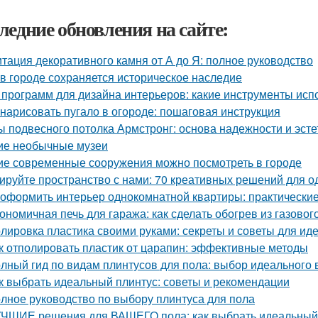
ледние обновления на сайте:
тация декоративного камня от А до Я: полное руководство
 в городе сохраняется историческое наследие
 программ для дизайна интерьеров: какие инструменты ис
 нарисовать пугало в огороде: пошаговая инструкция
ы подвесного потолка Армстронг: основа надежности и эсте
ие необычные музеи
ие современные сооружения можно посмотреть в городе
ируйте пространство с нами: 70 креативных решений для 
 оформить интерьер однокомнатной квартиры: практические
ономичная печь для гаража: как сделать обогрев из газовог
лировка пластика своими руками: секреты и советы для иде
к отполировать пластик от царапин: эффективные методы
лный гид по видам плинтусов для пола: выбор идеального 
к выбрать идеальный плинтус: советы и рекомендации
лное руководство по выбору плинтуса для пола
ЧШИЕ решения для ВАШЕГО пола: как выбрать идеальный