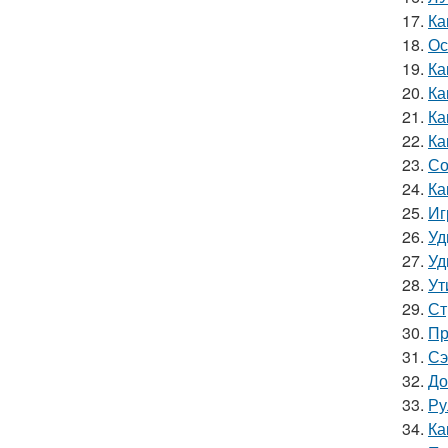
17.
Ка
18.
Ос
19.
Ка
20.
Ка
21.
Ка
22.
Ка
23.
Со
24.
Ка
25.
Иг
26.
Уд
27.
Уд
28.
Ут
29.
Ст
30.
Пр
31.
Сэ
32.
До
33.
Ру
34.
Ка