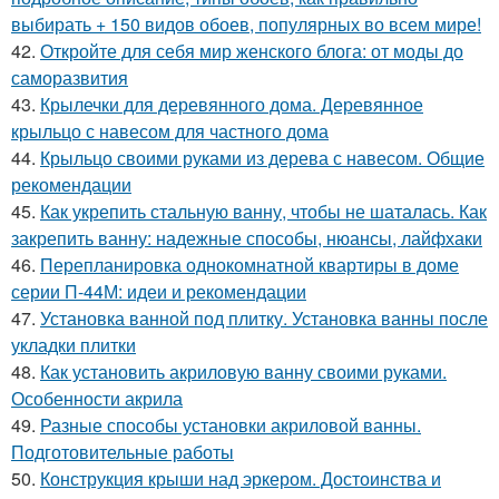
выбирать + 150 видов обоев, популярных во всем мире!
42.
Откройте для себя мир женского блога: от моды до
саморазвития
43.
Крылечки для деревянного дома. Деревянное
крыльцо с навесом для частного дома
44.
Крыльцо своими руками из дерева с навесом. Общие
рекомендации
45.
Как укрепить стальную ванну, чтобы не шаталась. Как
закрепить ванну: надежные способы, нюансы, лайфхаки
46.
Перепланировка однокомнатной квартиры в доме
серии П-44М: идеи и рекомендации
47.
Установка ванной под плитку. Установка ванны после
укладки плитки
48.
Как установить акриловую ванну своими руками.
Особенности акрила
49.
Разные способы установки акриловой ванны.
Подготовительные работы
50.
Конструкция крыши над эркером. Достоинства и