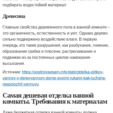
подбирать водостойкий материал
Древесина
Главные свойства деревянного пола в ванной комнате –
это органичность, естественность и уют. Однако дерево
сильно подвержено воздействию влаги. В первую
очередь это такие разрушения, как разбухание, гниение,
образование грибка и плесени, растрескивание и
подвижки из-за постоянных циклов намокания-
высыхания.
Источник:
https://postroivsesam.info/stati/otdelka-plitkoy-
vannoy-v-derevyannom-dome-svoimi-rukami-kak-luchshe-
raspolozhit-vannuyu
Самая дешевая отделка ванной
комнаты. Требования к материалам
Даже бюджетная отделка ванной комнаты должна