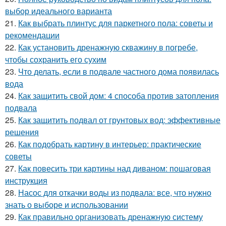
выбор идеального варианта
21.
Как выбрать плинтус для паркетного пола: советы и
рекомендации
22.
Как установить дренажную скважину в погребе,
чтобы сохранить его сухим
23.
Что делать, если в подвале частного дома появилась
вода
24.
Как защитить свой дом: 4 способа против затопления
подвала
25.
Как защитить подвал от грунтовых вод: эффективные
решения
26.
Как подобрать картину в интерьер: практические
советы
27.
Как повесить три картины над диваном: пошаговая
инструкция
28.
Насос для откачки воды из подвала: все, что нужно
знать о выборе и использовании
29.
Как правильно организовать дренажную систему