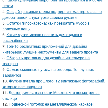
летом
4.
Создай красивые стены под кирпич: мастер-класс по
декоративной штукатурке своими руками
5.
Остатки гипсокартона: как превратить мусор в
полезные вещи
6.
Какие музеи можно посетить для отдыха и
расслабления
7.
Топ-10 бесплатных приложений для дизайна
интерьера: лучшие инструменты для вашего проекта
8.
Обзор 16 программ для дизайна интерьера на
телефон
9.
Самые смешные пугала на огороде: Топ лучших
вариантов
10.
Жуткие пугала прошлого: 12 винтажных фотографий,
которые вас напугают
11.
Достопримечательности Москвы: что посмотреть в
столице
12.
Подвесной потолок на металлическом каркасе: