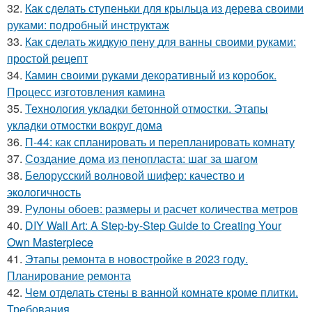
32.
Как сделать ступеньки для крыльца из дерева своими
руками: подробный инструктаж
33.
Как сделать жидкую пену для ванны своими руками:
простой рецепт
34.
Камин своими руками декоративный из коробок.
Процесс изготовления камина
35.
Технология укладки бетонной отмостки. Этапы
укладки отмостки вокруг дома
36.
П-44: как спланировать и перепланировать комнату
37.
Создание дома из пенопласта: шаг за шагом
38.
Белорусский волновой шифер: качество и
экологичность
39.
Рулоны обоев: размеры и расчет количества метров
40.
DIY Wall Art: A Step-by-Step Guide to Creating Your
Own Masterpiece
41.
Этапы ремонта в новостройке в 2023 году.
Планирование ремонта
42.
Чем отделать стены в ванной комнате кроме плитки.
Требования