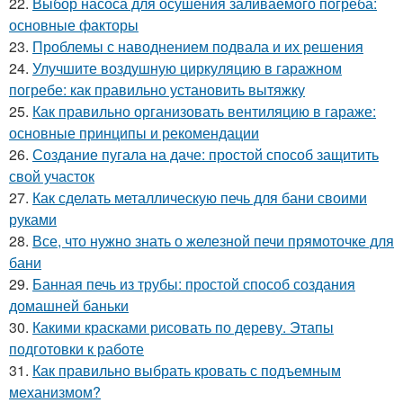
22.
Выбор насоса для осушения заливаемого погреба:
основные факторы
23.
Проблемы с наводнением подвала и их решения
24.
Улучшите воздушную циркуляцию в гаражном
погребе: как правильно установить вытяжку
25.
Как правильно организовать вентиляцию в гараже:
основные принципы и рекомендации
26.
Создание пугала на даче: простой способ защитить
свой участок
27.
Как сделать металлическую печь для бани своими
руками
28.
Все, что нужно знать о железной печи прямоточке для
бани
29.
Банная печь из трубы: простой способ создания
домашней баньки
30.
Какими красками рисовать по дереву. Этапы
подготовки к работе
31.
Как правильно выбрать кровать с подъемным
механизмом?