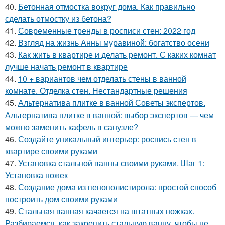
40.
Бетонная отмостка вокруг дома. Как правильно
сделать отмостку из бетона?
41.
Современные тренды в росписи стен: 2022 год
42.
Взгляд на жизнь Анны муравиной: богатство осени
43.
Как жить в квартире и делать ремонт. С каких комнат
лучше начать ремонт в квартире
44.
10 + вариантов чем отделать стены в ванной
комнате. Отделка стен. Нестандартные решения
45.
Альтернатива плитке в ванной Советы экспертов.
Альтернатива плитке в ванной: выбор экспертов — чем
можно заменить кафель в санузле?
46.
Создайте уникальный интерьер: роспись стен в
квартире своими руками
47.
Установка стальной ванны своими руками. Шаг 1:
Установка ножек
48.
Создание дома из пенополистирола: простой способ
построить дом своими руками
49.
Стальная ванная качается на штатных ножках.
Разбираемся, как закрепить стальную ванну, чтобы не