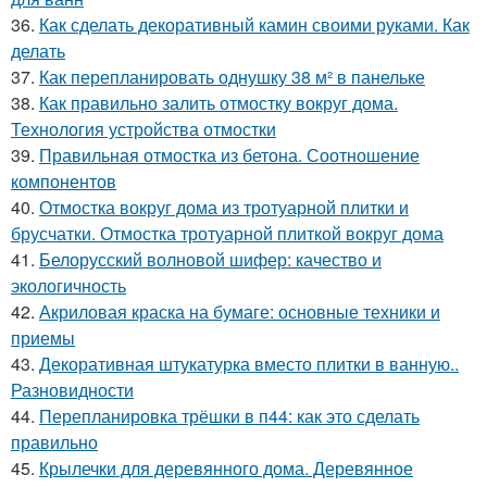
36.
Как сделать декоративный камин своими руками. Как
делать
37.
Как перепланировать однушку 38 м² в панельке
38.
Как правильно залить отмостку вокруг дома.
Технология устройства отмостки
39.
Правильная отмостка из бетона. Соотношение
компонентов
40.
Отмостка вокруг дома из тротуарной плитки и
брусчатки. Отмостка тротуарной плиткой вокруг дома
41.
Белорусский волновой шифер: качество и
экологичность
42.
Акриловая краска на бумаге: основные техники и
приемы
43.
Декоративная штукатурка вместо плитки в ванную..
Разновидности
44.
Перепланировка трёшки в п44: как это сделать
правильно
45.
Крылечки для деревянного дома. Деревянное