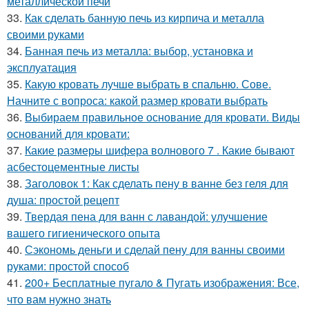
металлической печи
33.
Как сделать банную печь из кирпича и металла
своими руками
34.
Банная печь из металла: выбор, установка и
эксплуатация
35.
Какую кровать лучше выбрать в спальню. Сове.
Начните с вопроса: какой размер кровати выбрать
36.
Выбираем правильное основание для кровати. Виды
оснований для кровати:
37.
Какие размеры шифера волнового 7 . Какие бывают
асбестоцементные листы
38.
Заголовок 1: Как сделать пену в ванне без геля для
душа: простой рецепт
39.
Твердая пена для ванн с лавандой: улучшение
вашего гигиенического опыта
40.
Сэкономь деньги и сделай пену для ванны своими
руками: простой способ
41.
200+ Бесплатные пугало & Пугать изображения: Все,
что вам нужно знать