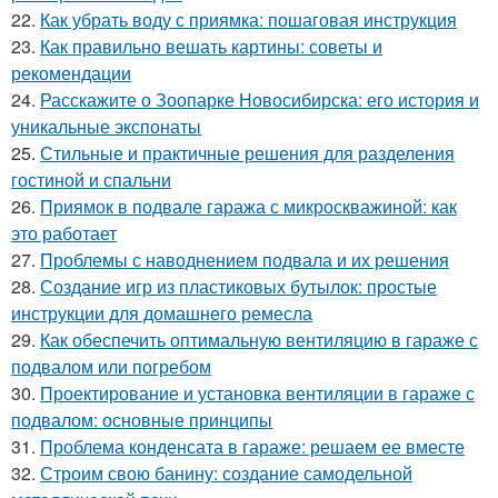
22.
Как убрать воду с приямка: пошаговая инструкция
23.
Как правильно вешать картины: советы и
рекомендации
24.
Расскажите о Зоопарке Новосибирска: его история и
уникальные экспонаты
25.
Стильные и практичные решения для разделения
гостиной и спальни
26.
Приямок в подвале гаража с микроскважиной: как
это работает
27.
Проблемы с наводнением подвала и их решения
28.
Создание игр из пластиковых бутылок: простые
инструкции для домашнего ремесла
29.
Как обеспечить оптимальную вентиляцию в гараже с
подвалом или погребом
30.
Проектирование и установка вентиляции в гараже с
подвалом: основные принципы
31.
Проблема конденсата в гараже: решаем ее вместе
32.
Строим свою банину: создание самодельной