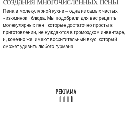
создания многочисленных пены
Пена в молекулярной кухне – одна из самых частых
«изюминок» блюда. Мы подобрали для вас рецепты
молекулярных пен , которые достаточно просты в
Многочисленная пена
Кулинарная пена
приготовлении, не нуждаются в громоздком инвентаре,
и, конечно же, имеют восхитительный вкус, который
сможет удивить любого гурмана.
Баклажанная пена
Контейнер для пены
Пузыри в пене
Пена в кулинарии