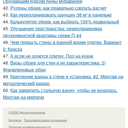
Обучающим курсом Анны муравиной
42.
Рулоны обоев: как правильно сделать расчет
43.
Как перепланировать однушку 38 м² в панельке
44.
Калькулятор обоев: как выбрать 100% правильный
45.
Улучшение пространства: перепланировка
двухкомнатной квартиры серии П-44
46.
Чем покрыть стены в ванной кроме плитки. Вариант
2: Краска
47.
А если не хочется плитку. Пол на кухне
48.
Виды обоев для стен и их характеристика. 2)
Флизелиновые обои
49.
Крепление ванны к стене и установка. #2: Монтаж на
металлический каркас
50.
Как закрепить стальную ванну, чтобы не качалась.
Монтаж на кирпичи
© 2026 Детали интерьера
Контакты
Пользовательское соглашение
Политика конфидециальности