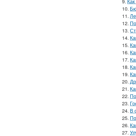
9.
Как
10.
Бю
11.
Ле
12.
По
13.
Ст
14.
Ка
15.
Ка
16.
Ка
17.
Ка
18.
Ка
19.
Ка
20.
Др
21.
Ка
22.
По
23.
Го
24.
В 
25.
По
26.
Ка
27.
Ул