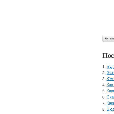
читат
Пос
1.
Буд
2.
Эст
3.
Юмо
4.
Как
5.
Как
6.
Ска
7.
Как
8.
Бюд