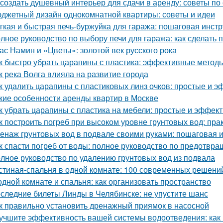
 создать душевный интерьер для сдачи в аренду: советы п
джетный дизайн однокомнатной квартиры: советы и идеи
гкая и быстрая печь-буржуйка для гаража: пошаговая инст
лное руководство по выбору печи для гаража: как сделать
ас Намин и «Цветы»: золотой век русского рока
к быстро убрать царапины с пластика: эффективные метод
к река Волга влияла на развитие города
к удалить царапины с пластиковых линз очков: простые и 
кие особенности аренды квартир в Москве
к убрать царапины с пластика на мебели: простые и эффе
к построить погреб при высоком уровне грунтовых вод: пра
енаж грунтовых вод в подвале своими руками: пошаговая 
к спасти погреб от воды: полное руководство по предотв
лное руководство по удалению грунтовых вод из подвала
стиная-спальня в одной комнате: 100 современных решени
одной комнате и спальня: как организовать пространство
следние билеты Линды в Челябинске: не упустите шанс
к правильно установить дренажный приямок в насосной
учшите эффективность вашей системы водоотведения: как