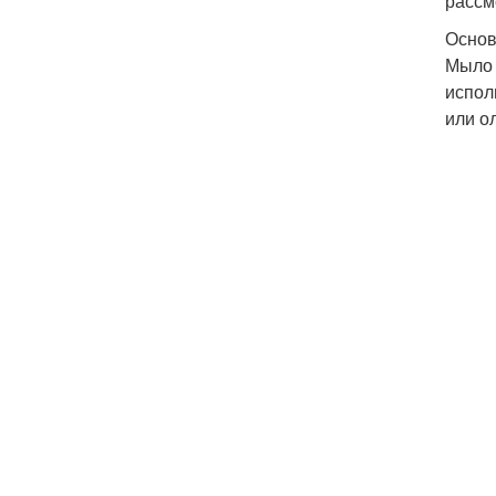
рассм
Основ
Мыло 
испол
или о