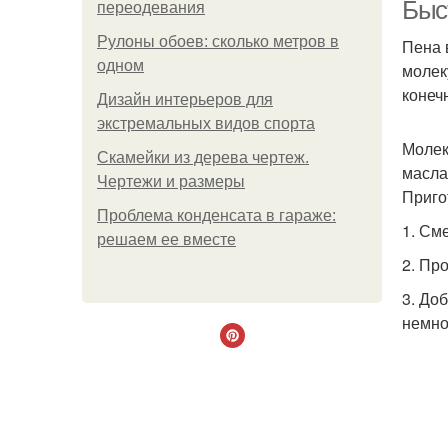
Быс
переодевания
Рулоны обоев: сколько метров в
Пена 
одном
молек
конеч
Дизайн интерьеров для
экстремальных видов спорта
Молек
Скамейки из дерева чертеж.
масла
Чертежи и размеры
Приго
Проблема конденсата в гараже:
1. См
решаем ее вместе
2. Пр
3. Доб
немно