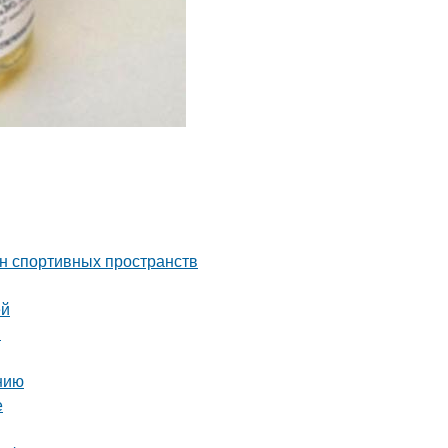
йн спортивных пространств
ей
я
нию
е