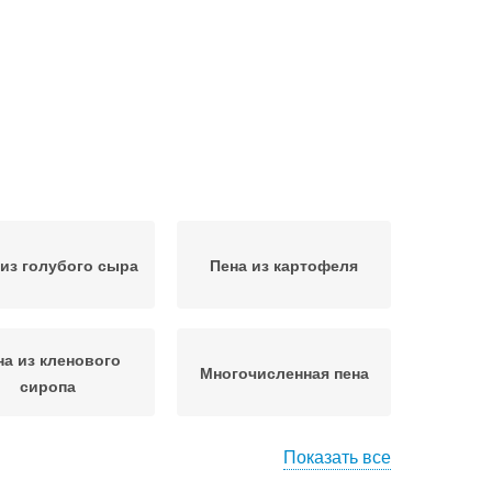
 из голубого сыра
Пена из картофеля
на из кленового
Многочисленная пена
сиропа
Показать все
узыри в пене
Пена в кулинарии