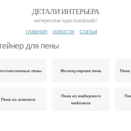
ДЕТАЛИ ИНТЕРЬЕРА
интересные идеи handmade!
главная
новости
статьи
тейнер для пены
огочисленные пены
Молекулярная пена
Пена
Пена из имбирного
Пе
Пена из шпината
майонеза
Кулинарная пена
Баклажанная пена
П