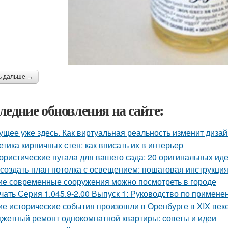
ь дальше →
ледние обновления на сайте:
ущее уже здесь. Как виртуальная реальность изменит диза
етика кирпичных стен: как вписать их в интерьер
ристические пугала для вашего сада: 20 оригинальных ид
 создать план потолка с освещением: пошаговая инструкци
ие современные сооружения можно посмотреть в городе
чать Серия 1.045.9-2.00 Выпуск 1: Руководство по примене
ие исторические события произошли в Оренбурге в XIX век
жетный ремонт однокомнатной квартиры: советы и идеи