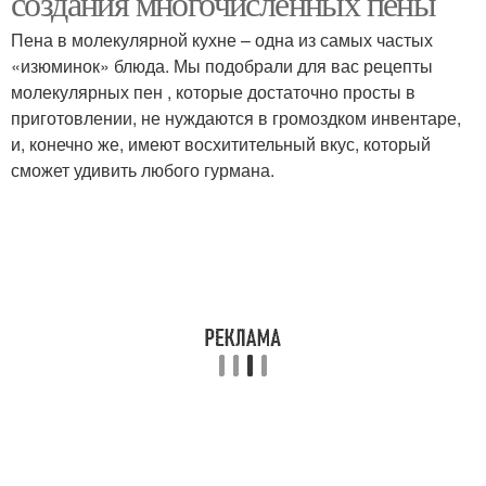
создания многочисленных пены
Пена в молекулярной кухне – одна из самых частых
«изюминок» блюда. Мы подобрали для вас рецепты
молекулярных пен , которые достаточно просты в
Многочисленная пена
Кулинарная пена
приготовлении, не нуждаются в громоздком инвентаре,
и, конечно же, имеют восхитительный вкус, который
сможет удивить любого гурмана.
Баклажанная пена
Контейнер для пены
Пузыри в пене
Пена в кулинарии