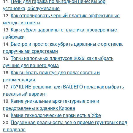
11.
Печи для гаража по выгодной цене: выбор,
установка, обслуживание
12.
Как отполировать черный пластик: эффективные
методы и советы
13.
Как я убрал царапины с пластика: проверенные
лайфхаки
14.
Быстро и просто: как убрать царапины с оргстекла
подручными средствами
15.
Топ-5 напольных плинтусов 2025: как выбрать
лучшие для вашего дома
16.
Как выбрать плинтус для пола: советы и
рекомендации
17.
ЛУЧШИЕ решения для ВАШЕГО пола: как выбрать
идеальный вариант
18.
Какие уникальные архитектурные стили
представлены в зданиях Кирова
19.
Какие технологические парки есть в Уфе
20.
Подземная реальность: все о приеме грунтовых вод
в подвале