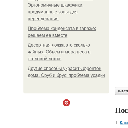
Эргономичные шкафчики,
продуманные зоны для
переодевания
Проблема конденсата в гараже:
решаем ее вместе
Десертная ложка это сколько
чайных. Объем и мера веса в
столовой ложке
Другие способы украсить фронтон
дома. Сруб и брус: проблема усадки
читат
Пос
1.
Как