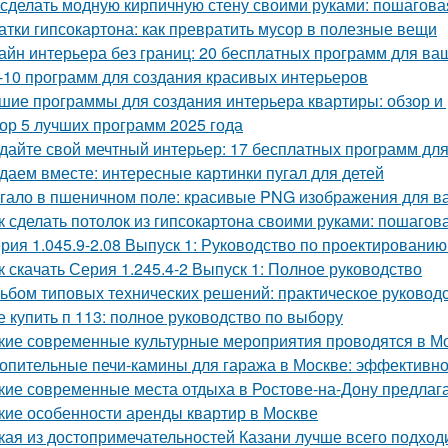
 сделать модную кирпичную стену своими руками: пошагова
атки гипсокартона: как превратить мусор в полезные вещи
айн интерьера без границ: 20 бесплатных программ для ва
-10 программ для создания красивых интерьеров
шие программы для создания интерьера квартиры: обзор и 
ор 5 лучших программ 2025 года
дайте свой мечтный интерьер: 17 бесплатных программ дл
даем вместе: интересные картинки пугал для детей
гало в пшеничном поле: красивые PNG изображения для в
к сделать потолок из гипсокартона своими руками: пошагов
рия 1.045.9-2.08 Выпуск 1: Руководство по проектированию
к скачать Серия 1.245.4-2 Выпуск 1: Полное руководство
ьбом типовых технических решений: практическое руковод
е купить п 113: полное руководство по выбору
кие современные культурные мероприятия проводятся в М
опительные печи-камины для гаража в Москве: эффективн
кие современные места отдыха в Ростове-на-Дону предлаг
кие особенности аренды квартир в Москве
кая из достопримечательностей Казани лучше всего подход