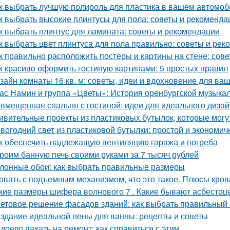
к выбрать лучшую полироль для пластика в вашем автомоб
к выбрать высокие плинтусы для пола: советы и рекоменда
к выбрать плинтус для ламината: советы и рекомендации
к выбрать цвет плинтуса для пола правильно: советы и ре
к правильно расположить постеры и картины на стене: сов
к красиво оформить гостиную картинами: 5 простых правил
зайн комнаты 16 кв. м: советы, идеи и вдохновение для ва
ас Намин и группа «Цветы»: История оренбургской музыка
вмещенная спальня с гостиной: идеи для идеального диза
ивительные проекты из пластиковых бутылок, которые могу
вогодний свет из пластиковой бутылки: простой и экономич
к обеспечить надлежащую вентиляцию гаража и погреба
роим банную печь своими руками за 7 тысяч рублей
лонные обои: как выбрать правильные размеры
овать с подъемным механизмом, что это такое. Плюсы кро
кие размеры шифера волнового 7 . Какие бывают асбесто
етовое решение фасадов зданий: как выбрать правильный 
здание идеальной пены для ванны: рецепты и советы
доело пахать на ремонт: как справиться с этим