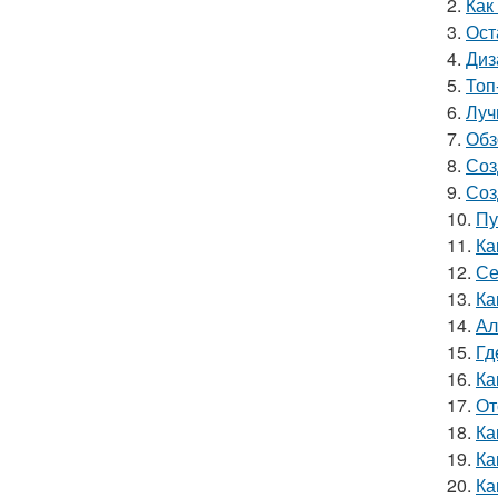
2.
Как
3.
Ост
4.
Диз
5.
Топ
6.
Луч
7.
Обз
8.
Соз
9.
Соз
10.
Пу
11.
Ка
12.
Се
13.
Ка
14.
Ал
15.
Гд
16.
Ка
17.
От
18.
Ка
19.
Ка
20.
Ка