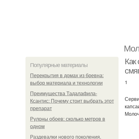
Мол
Как
Популярные материалы
смя
Перекрытия в домах из бревна:
1
выбор материала и технологии
Преимущества Тадалафила-
Серви
Ксантис: Почему стоит выбрать этот
капса
препарат
Молоч
Рулоны обоев: сколько метров в
одном
Раздевалки нового поколения.