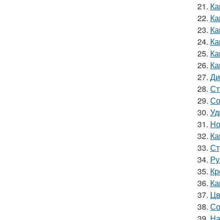
21.
Ка
22.
Ка
23.
Ка
24.
Ка
25.
Ка
26.
Ка
27.
Ди
28.
Ст
29.
Со
30.
Уд
31.
Но
32.
Ка
33.
Ст
34.
Ру
35.
Кр
36.
Ка
37.
Цв
38.
Со
39.
На