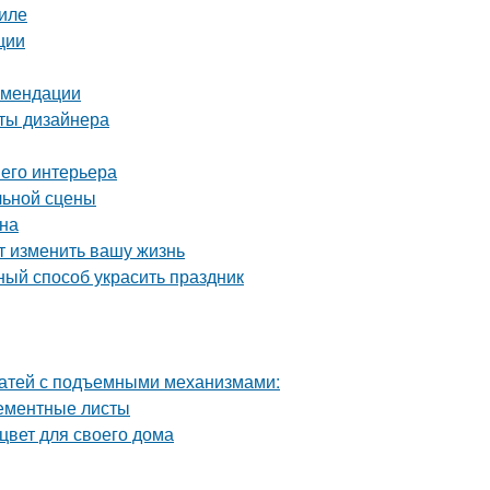
иле
ции
комендации
еты дизайнера
шего интерьера
льной сцены
йна
т изменить вашу жизнь
ный способ украсить праздник
ватей с подъемными механизмами:
цементные листы
цвет для своего дома