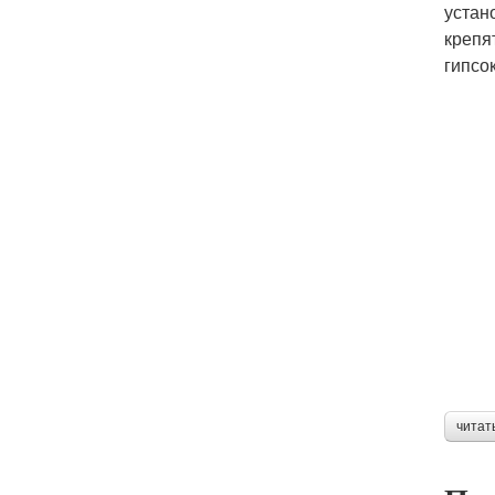
устан
крепя
гипсо
читат