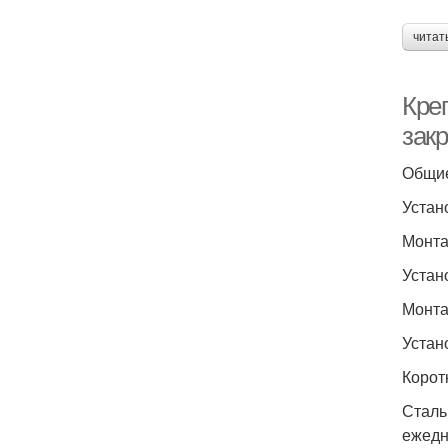
читат
Кре
зак
Общие
Устан
Монта
Устан
Монта
Устан
Корот
Сталь
ежедн