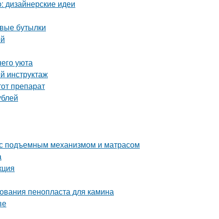
ю: дизайнерские идеи
овые бутылки
ей
него уюта
ый инструктаж
тот препарат
ублей
 с подъемным механизмом и матрасом
а
кция
ования пенопласта для камина
ве