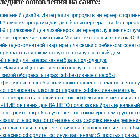
ледние обновления на сайте:
фильный дизайн. Интеграция природы в интерьер спортив
-7 лучших программ для дизайна интерьера – выбор проф
-9 приложений для дизайнеров интерьера: лучшие инструм
ие исторические памятники Москвы включены в список Ю
айн однокомнатной квартиры для семьи с ребенком: советы
 превратить однокомнатную квартиру в уютный дом
-8 печей для гаража: как выбрать подходящую
с Намин и «Цветы»: золотой век русского рока
 зимой обогревать гараж: эффективные способы
фективные способы полировки крашеного пластика: что л
к отполировать пластик от царапин: эффективные методы
к отполировать черный пластик: эффективные методы и со
ЧШИЕ решения для ВАШЕГО пола: как выбрать идеальный
к построить погреб на участке с высоким уровнем грунтовы
к защитить подвал от грунтовых вод: эффективные решени
унтовые воды в подвале: причины и эффективные способы
к красиво оформить гостиную картинами: 5 простых правил