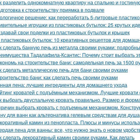
к разделить однокомнатную квартиру на спальню и гостину
дготовка к строительству приямка в подвале
ологичное решение: как переработать 5-литровые пластик
ивительные игрушки из пластиковых бутылок: 25 крутых ид
здавай свои поделки из пластиковых бутылок и крышек
 пластиковых бутылок: 10 креативных рецептов для домаш
к сделать банную печь из металла своими руками: подробн
еимущества Тадалафила-Ксантис: Почему стоит выбрать э
кономь на строительстве бани: самодельная печь за 1500 р
к сделать металлическую печь для бани своими руками
роительство бани: как сделать печь своими руками
нная пена: лучшие ингредиенты для домашнего ухода
йтинг кроватей с подъёмным механизмом. Лучшие кровати
к выбрать двуспальную кровать правильно. Размер и форм
причин выбрать кровать с подъемным механизмом. Констру
ну для ванн как альтернатива гелевым средствам для душа
коративный камин из пенопласта. Плюсы и минусы использ
ердая пена для ванны: все, что нужно знать о новом удобст
к сделать декоративный камин своими руками. Как делать