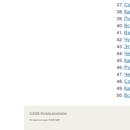
37.
Со
38.
Ка
39.
Пу
40.
Вс
41.
Вз
42.
Чу
43.
Эт
44.
Че
45.
Ка
46.
Ру
47.
Че
48.
Со
49.
Ка
50.
Вс
© 2026 Детали интерьера
Интересные идеи Handmade!