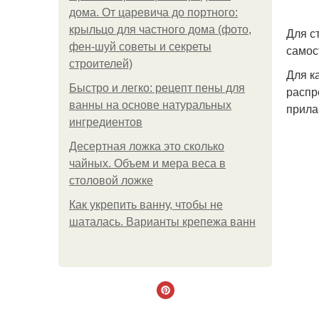
дома. От царевича до портного:
крыльцо для частного дома (фото,
Для с
фен-шуй советы и секреты
самос
строителей)
Для к
Быстро и легко: рецепт пены для
распр
ванны на основе натуральных
прила
ингредиентов
Десертная ложка это сколько
чайных. Объем и мера веса в
столовой ложке
Как укрепить ванну, чтобы не
шаталась. Варианты крепежа ванн