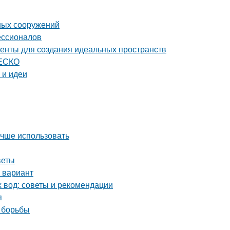
ных сооружений
ессионалов
енты для создания идеальных пространств
НЕСКО
 и идеи
учше использовать
веты
 вариант
х вод: советы и рекомендации
я
 борьбы