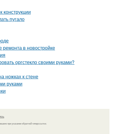
к конструкции
лать пугало
роде
е ремонта в новостройке
ния
ровать оргстекло своими руками?
на ножках к стене
ими руками
вки
язь
решено при указании обратной гиперссылки.