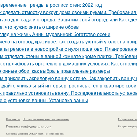
временные тренды в росписи стен: 2022 год
к сделать отмостку вокруг дома своими руками. Требования 
гало для сада и огорода. Защитим свой огород, или Как сде
е, что нужно знать о ширине обоев
гляд на жизнь Анны муравиной: богатство осени
чело на огород красивое: как создать уютный уголок на при
апы ремонта в новостройке с нуля пошагово. Планировани
м отделать стены в ванной комнате кроме плитки. Требова
к отшлифовать оргстекло в домашних условиях. Как отполи
лонные обои: как выбрать правильные размеры
м приклеить акриловую ванну к стене. Как закрепить ванну 
здайте уникальный интерьер: роспись стен в квартире сво
к правильно установить ванну. Последовательность устано
е о установке ванны. Установка ванны
Контакты
Пользовательское соглашение
Обратная св
Политика конфидециальности
Копирование раз
г. Москва, Довженко улица 4 корп.1, м. Парк Победы