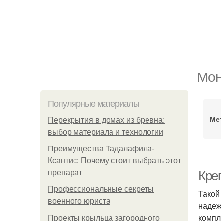
Мон
Популярные материалы
Ме
Перекрытия в домах из бревна:
выбор материала и технологии
Преимущества Тадалафила-
Ксантис: Почему стоит выбрать этот
препарат
Креп
Профессиональные секреты
Такой
военного юриста
надеж
компл
Проекты крыльца загородного