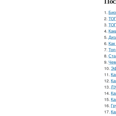
Пос
1.
Био
2.
ТОП
3.
ТОП
4.
Как
5.
Диз
6.
Как
7.
Топ
8.
Ста
9.
Чем
10.
Эф
11.
Ка
12.
Ка
13.
ЛУ
14.
Ка
15.
Ка
16.
Гр
17.
Ка