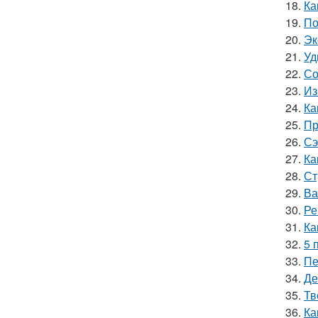
18.
Ка
19.
По
20.
Эк
21.
Уд
22.
Со
23.
Из
24.
Ка
25.
Пр
26.
Сэ
27.
Ка
28.
Ст
29.
Ва
30.
Ре
31.
Ка
32.
5 
33.
Пе
34.
Де
35.
Тв
36.
Ка