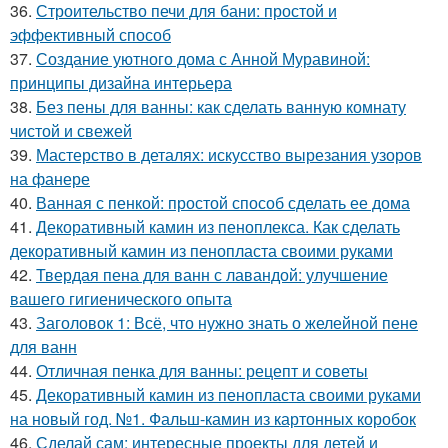
36.
Строительство печи для бани: простой и
эффективный способ
37.
Создание уютного дома с Анной Муравиной:
принципы дизайна интерьера
38.
Без пены для ванны: как сделать ванную комнату
чистой и свежей
39.
Мастерство в деталях: искусство вырезания узоров
на фанере
40.
Ванная с пенкой: простой способ сделать ее дома
41.
Декоративный камин из пеноплекса. Как сделать
декоративный камин из пенопласта своими руками
42.
Твердая пена для ванн с лавандой: улучшение
вашего гигиенического опыта
43.
Заголовок 1: Всё, что нужно знать о желейной пенe
для ванн
44.
Отличная пенка для ванны: рецепт и советы
45.
Декоративный камин из пенопласта своими руками
на новый год. №1. Фальш-камин из картонных коробок
46.
Сделай сам: интересные проекты для детей и