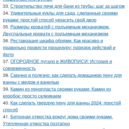
33.
Строительство печи для бани из трубы: шаг за шагом
34.
Удивительные куклы для сада, сделанные своими
руками: простой способ украсить свой двор
35.
Размеры кроватей с подъемным механизмом.
Двуспальные кровати с подъемным механизмом
36.
Реставрация шкафа обоями. Как красиво и
правильно провести процедуру: порядок действий и
фото
37.
ОГОРОДНОЕ пугало в ЖИВОПИСИ: История и
современность
38.
Смачно и полезно: как сделать домашнюю пену для
ванны с медом и ванилью
39.
Камин из пенопласта своими руками. Камин из
коробок: просто склеиваем
40.
Как сделать твердую пену для ванны 2024: простой
способ
41.
Бетонная отмостка вокруг дома своими руками.
Утепленная отмостка поэтапно