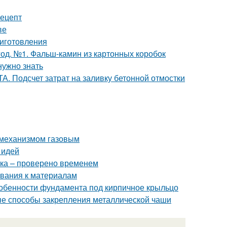
рецепт
ве
риготовления
од. №1. Фальш-камин из картонных коробок
нужно знать
. Подсчет затрат на заливку бетонной отмостки
 механизмом газовым
 идей
тка – проверено временем
ования к материалам
собенности фундамента под кирпичное крыльцо
ные способы закрепления металлической чаши