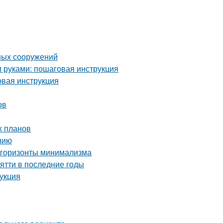
ных сооружений
и руками: пошаговая инструкция
овая инструкция
ов
х планов
нию
 горизонты минимализма
ятти в последние годы
рукция