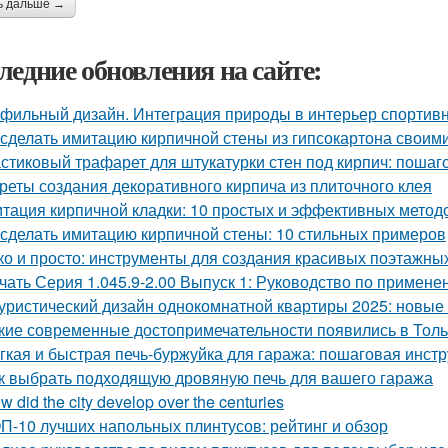
ь дальше →
ледние обновления на сайте:
фильный дизайн. Интеграция природы в интерьер спортив
 сделать имитацию кирпичной стены из гипсокартона своим
стиковый трафарет для штукатурки стен под кирпич: пошаг
реты создания декоративного кирпича из плиточного клея
тация кирпичной кладки: 10 простых и эффективных метод
 сделать имитацию кирпичной стены: 10 стильных примеров
ко и просто: инструменты для создания красивых поэтажны
чать Серия 1.045.9-2.00 Выпуск 1: Руководство по примене
уристический дизайн однокомнатной квартиры 2025: новые
кие современные достопримечательности появились в Толь
гкая и быстрая печь-буржуйка для гаража: пошаговая инст
к выбрать подходящую дровяную печь для вашего гаража
w did the city develop over the centuries
П-10 лучших напольных плинтусов: рейтинг и обзор