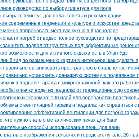
лное руководство по видам плинтусов для пола: выбор иде
лное руководство по выбору плинтуса для пола
к выбрать плинтус для пола: советы и рекомендации
кие современные тенденции в культуре и искусстве предс
е можно попробовать местную кухню в Краснодаре
к спасти погреб от воды: полное руководство по предотв
к защитить подвал от грунтовых вод: эффективные решени
кие возможности для активного отдыха есть в Улан-Удэ
лный гид по размещению картин в интерьере: как сделать 
к правильно организовать пространство в спальне-гостиной
к правильно установить дренажную систему в подвальном
иямок в подвале гаража с микроскважиной: как это работае
особы откачки воды из подвала: от традиционных до совр
ологично и экономно: 100 идей для переработки пластиков
облемы с вентиляцией гаража и подвала: как справиться с
оектирование эффективной вентиляции для погреба гараж
е, что нужно знать о металлических печах для бани
ивительные способы использования пены для ванн
сплатные изображения сельских и городских пугало: 20+ в