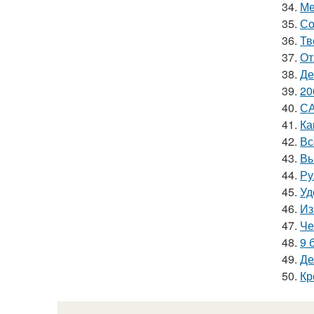
34.
Ме
35.
Со
36.
Тв
37.
От
38.
Де
39.
20
40.
СА
41.
Ка
42.
Вс
43.
Вы
44.
Ру
45.
Уд
46.
Из
47.
Че
48.
9 
49.
Де
50.
Кр