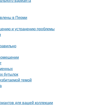
ального варианта
тавлены в Перми
ращению и устранению проблемы
я
правильно
 помещении
т
еменных
ых бутылок
 избитаемой темой
а
ариантов для вашей коллекции