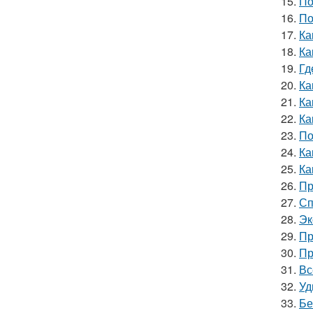
15.
По
16.
По
17.
Ка
18.
Ка
19.
Гд
20.
Ка
21.
Ка
22.
Ка
23.
По
24.
Ка
25.
Ка
26.
Пр
27.
Сп
28.
Эк
29.
Пр
30.
Пр
31.
Вс
32.
Уд
33.
Бе