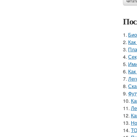
читат
Пос
1.
Био
2.
Как
3.
Пла
4.
Сек
5.
Ими
6.
Как
7.
Лег
8.
Ска
9.
Фут
10.
Ка
11.
Ле
12.
Ка
13.
Ho
14.
ТО