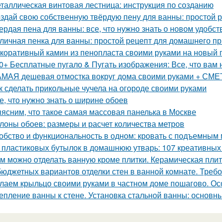
таллическая винтовая лестница: инструкция по созданию
здай свою собственную твёрдую пену для ванны: простой 
ердая пена для ванны: все, что нужно знать о новом удобст
личная пенка для ванны: простой рецепт для домашнего п
коративный камин из пенопласта своими руками на новый г
0+ Бесплатные пугало & Пугать изображения: Все, что вам 
МАЯ дешевая отмостка вокруг дома своими руками + СМЕТА
к сделать прикольные чучела на огороде своими руками
е, что нужно знать о ширине обоев
ясним, что такое самая массовая панелька в Москве
лоны обоев: размеры и расчет количества метров
обство и функциональность в одном: кровать с подъемным
 пластиковых бутылок в домашнюю утварь: 107 креативных
м можно отделать ванную кроме плитки. Керамическая пли
бюджетных вариантов отделки стен в ванной комнате. Треб
лаем крыльцо своими руками в частном доме пошагово. О
епление ванны к стене. Установка стальной ванны: основ