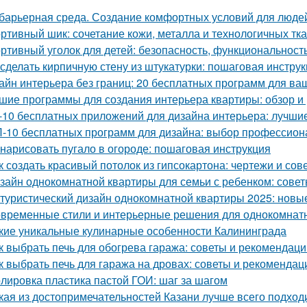
барьерная среда. Создание комфортных условий для люде
ртивный шик: сочетание кожи, металла и технологичных тк
ртивный уголок для детей: безопасность, функциональност
 сделать кирпичную стену из штукатурки: пошаговая инстр
айн интерьера без границ: 20 бесплатных программ для ва
шие программы для создания интерьера квартиры: обзор и 
-10 бесплатных приложений для дизайна интерьера: лучши
-10 бесплатных программ для дизайна: выбор профессион
 нарисовать пугало в огороде: пошаговая инструкция
к создать красивый потолок из гипсокартона: чертежи и сов
зайн однокомнатной квартиры для семьи с ребенком: совет
туристический дизайн однокомнатной квартиры 2025: нов
временные стили и интерьерные решения для однокомнат
кие уникальные кулинарные особенности Калининграда
к выбрать печь для обогрева гаража: советы и рекомендаци
к выбрать печь для гаража на дровах: советы и рекомендац
лировка пластика пастой ГОИ: шаг за шагом
кая из достопримечательностей Казани лучше всего подход