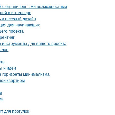
й с ограниченными возможностями
аней в интерьере
ь и веселый дизайн
укция для начинающих
шего проекта
рейтинг
е инструменты для вашего проекта
алов
еты
ы и идеи
ые горизонты минимализма
ной квартиры
и
ии
ит для прогулок