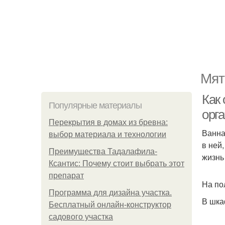
Мят
Как
Популярные материалы
орг
Перекрытия в домах из бревна:
Ванна
выбор материала и технологии
в ней
Преимущества Тадалафила-
жизнь
Ксантис: Почему стоит выбрать этот
препарат
На по
Программа для дизайна участка.
В шка
Бесплатный онлайн-конструктор
садового участка