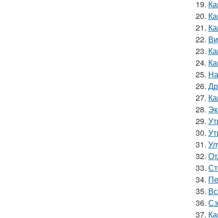
19.
Ка
20.
Ка
21.
Ка
22.
Ви
23.
Ка
24.
Ка
25.
На
26.
Др
27.
Ка
28.
Эк
29.
Ут
30.
Ут
31.
Ул
32.
От
33.
Ст
34.
Пе
35.
Вс
36.
Сэ
37.
Ка