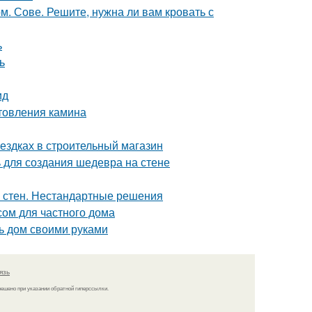
 Сове. Решите, нужна ли вам кровать с
ь
ь
ид
отовления камина
оездках в строительный магазин
ь для создания шедевра на стене
а стен. Нестандартные решения
сом для частного дома
ь дом своими руками
язь
решено при указании обратной гиперссылки.