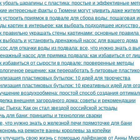
к убрать царапины с пластика: простые и эффективные ме
кие интересные факты о Тюмени могут удивить даже жител
к устроить приямок в подвале для сбора воды: пошаговая 
ды картин в интерьере: как выбрать подходящее искусство
к правильно украшать стены картинами: основные правила
к выбрать и установить дренажный насос для вашего дома
сос для откачки воды из подвала: все, что нужно знать о в
енажный насос для приямка подвала: как избавиться от ли
к избавиться от сырости в подвале: проверенные методы
ологичное решение: как переработать 5-литровые пластик
илизация пластиковых бутылок: 10 идей для творчества
илизация пластиковых бутылок: 10 креативных идей для ог
учшение воздухообмена: простой способ создания оптимал
делка внешняя загородного дома: советы и рекомендации
ас Пьеха: Как он стал звездой российской эстрады
чь для бани: принципы и технологии сварки
е, что нужно знать о железной печи прямоточке для бани
кономь на ремонте ванны королевы за копейки
к улучшить свою жизнь с помощью лайфхаков от Анны Мур