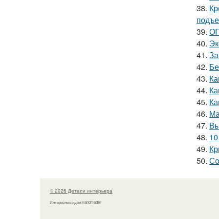
38.
Кр
подъ
39.
ОГ
40.
Эк
41.
За
42.
Бе
43.
Ка
44.
Ка
45.
Ка
46.
Ма
47.
Вы
48.
10
49.
Кр
50.
Со
© 2026 Детали интерьера
Интересные идеи Handmade!