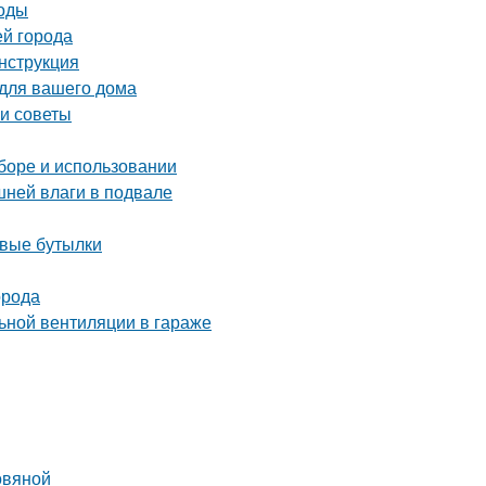
тоды
ей города
инструкция
 для вашего дома
 и советы
ыборе и использовании
шней влаги в подвале
овые бутылки
орода
ьной вентиляции в гараже
овяной