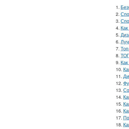
1.
Без
2.
Спо
3.
Спо
4.
Как
5.
Диз
6.
Луч
7.
Топ
8.
ТОП
9.
Как
10.
Ка
11.
Ди
12.
Фу
13.
Со
14.
Ка
15.
Ка
16.
Ка
17.
По
18.
Ка