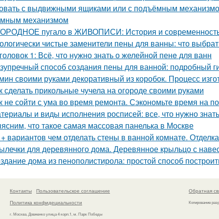
овать с выдвижными ящиками или с подъёмным механизмом.
емным механизмом
ОРОДНОЕ пугало в ЖИВОПИСИ: История и современност
ологически чистые заменители пены для ванны: что выбрат
головок 1: Всё, что нужно знать о желейной пенe для ванн
зупречный способ создания пены для ванной: подробный г
мин своими руками декоративный из коробок. Процесс изг
к сделать прикольные чучела на огороде своими руками
к не сойти с ума во время ремонта. Сэкономьте время на п
териалы и виды исполнения росписей: все, что нужно знат
ясним, что такое самая массовая панелька в Москве
 + вариантов чем отделать стены в ванной комнате. Отделк
ылечки для деревянного дома. Деревянное крыльцо с наве
здание дома из пенополистирола: простой способ построит
Контакты
Пользовательское соглашение
Обратная св
Политика конфидециальности
Копирование раз
г. Москва, Довженко улица 4 корп.1, м. Парк Победы