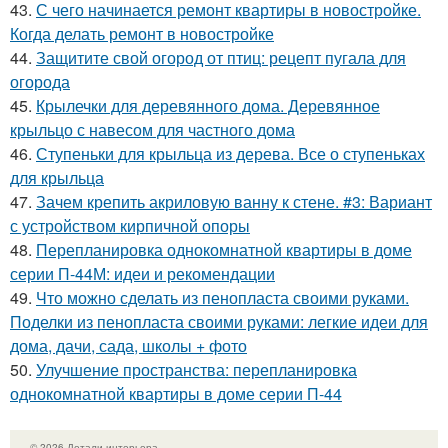
43.
С чего начинается ремонт квартиры в новостройке.
Когда делать ремонт в новостройке
44.
Защитите свой огород от птиц: рецепт пугала для
огорода
45.
Крылечки для деревянного дома. Деревянное
крыльцо с навесом для частного дома
46.
Ступеньки для крыльца из дерева. Все о ступеньках
для крыльца
47.
Зачем крепить акриловую ванну к стене. #3: Вариант
с устройством кирпичной опоры
48.
Перепланировка однокомнатной квартиры в доме
серии П-44М: идеи и рекомендации
49.
Что можно сделать из пенопласта своими руками.
Поделки из пенопласта своими руками: легкие идеи для
дома, дачи, сада, школы + фото
50.
Улучшение пространства: перепланировка
однокомнатной квартиры в доме серии П-44
© 2026 Детали интерьера