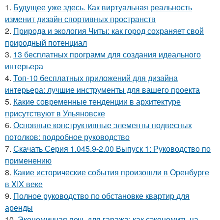
1.
Будущее уже здесь. Как виртуальная реальность
изменит дизайн спортивных пространств
2.
Природа и экология Читы: как город сохраняет свой
природный потенциал
3.
13 бесплатных программ для создания идеального
интерьера
4.
Топ-10 бесплатных приложений для дизайна
интерьера: лучшие инструменты для вашего проекта
5.
Какие современные тенденции в архитектуре
присутствуют в Ульяновске
6.
Основные конструктивные элементы подвесных
потолков: подробное руководство
7.
Скачать Серия 1.045.9-2.00 Выпуск 1: Руководство по
применению
8.
Какие исторические события произошли в Оренбурге
в XIX веке
9.
Полное руководство по обстановке квартир для
аренды
10.
Экономичная печь для гаража: как сэкономить на