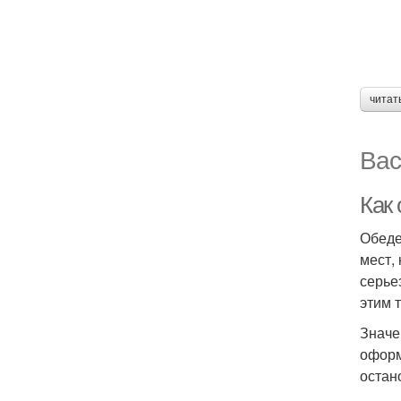
читат
Вас
Как
Обеде
мест,
серье
этим 
Значе
оформ
остан