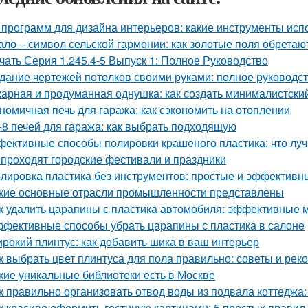
 программ для дизайна интерьеров: какие инструменты ис
ало – символ сельской гармонии: как золотые поля обретаю
чать Серия 1.245.4-5 Выпуск 1: Полное Руководство
дание чертежей потолков своими руками: полное руководс
арная и продуманная однушка: как создать минималистски
номичная печь для гаража: как сэкономить на отоплении
-8 печей для гаража: как выбрать подходящую
ективные способы полировки крашеного пластика: что лу
 проходят городские фестивали и праздники
лировка пластика без инструментов: простые и эффективн
кие основные отрасли промышленности представлены
к удалить царапины с пластика автомобиля: эффективные 
фективные способы убрать царапины с пластика в салоне
рокий плинтус: как добавить шика в ваш интерьер
к выбрать цвет плинтуса для пола правильно: советы и ре
кие уникальные библиотеки есть в Москве
к правильно организовать отвод воды из подвала коттеджа:
к красиво оформить гостиную картинами: 5 простых правил