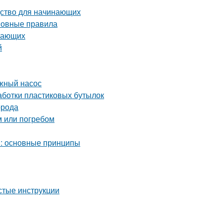
дство для начинающих
сновные правила
инающих
й
жный насос
аботки пластиковых бутылок
орода
м или погребом
м: основные принципы
стые инструкции