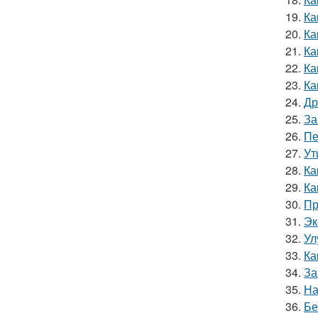
19.
Ка
20.
Ка
21.
Ка
22.
Ка
23.
Ка
24.
Др
25.
За
26.
Пе
27.
Ут
28.
Ка
29.
Ка
30.
Пр
31.
Эк
32.
Ул
33.
Ка
34.
За
35.
На
36.
Бе