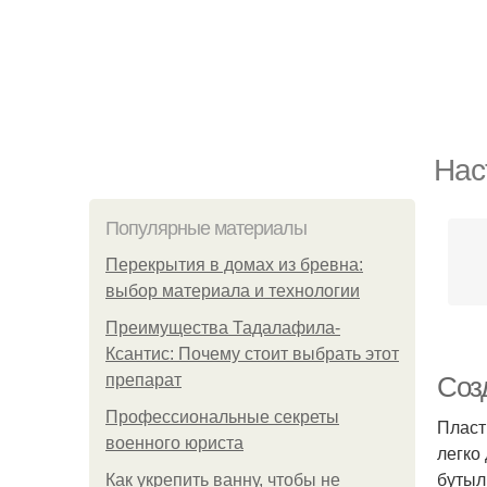
Нас
Популярные материалы
Перекрытия в домах из бревна:
выбор материала и технологии
Преимущества Тадалафила-
Ксантис: Почему стоит выбрать этот
препарат
Соз
Профессиональные секреты
Пласт
военного юриста
легко
бутыл
Как укрепить ванну, чтобы не