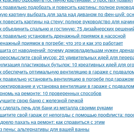
к правильно подобрать и повесить картины: полное руково
кую картину выбрать для зала над диваном по фен-шуй: о
к повесить картины на стену: полное руководство для нач
к объединить спальню и гостиную: 75 дизайнерских решени
к правильно установить дренажный приямок в насосной
енажный приямок в погребе: что это и как это работает
щита от наводнений: почему домовладельцам нужен дрена
реосмыслите свой мусор: 20 удивительных идей для перер
илизация пластиковых бутылок: 10 креативных идей для ог
к обеспечить оптимальную вентиляцию в гараже с подвало
к правильно установить вентиляцию в погребе под гаражом
оектирование и установка вентиляции в гараже с подвало
ономь на ремонте: 10 проверенных способов
учшите свою баню с железной печкой
к сделать печь для бани из металла своими руками
щитите свой гараж от непогоды с помощью профлиста: про
доело пахать на ремонт: как справиться с этим
з пены: альтернативы для вашей ванны