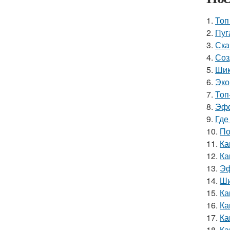
1.
Топ
2.
Пуг
3.
Ска
4.
Соз
5.
Шик
6.
Эко
7.
Топ
8.
Эфф
9.
Где
10.
По
11.
Ка
12.
Ка
13.
Эф
14.
Ши
15.
Ка
16.
Ка
17.
Ка
18.
Ка