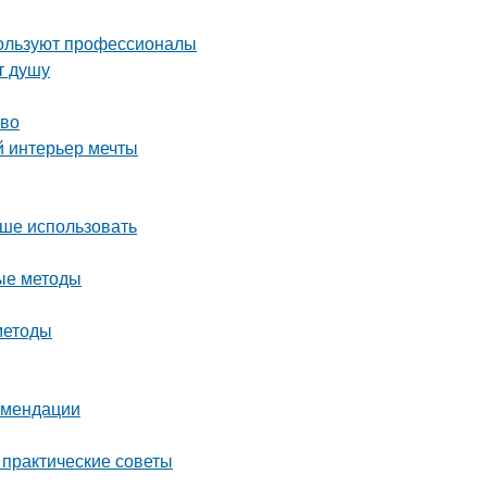
пользуют профессионалы
т душу
тво
й интерьер мечты
чше использовать
ые методы
методы
комендации
 практические советы