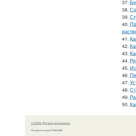
37.
Бе
38.
Со
39.
Ст
40.
Пр
раств
41.
Ка
42.
Ка
43.
Ка
44.
Ре
45.
Ис
46.
Пе
47.
Ус
48.
Ст
49.
Ра
50.
Ка
© 2026 Детали интерьера
Интересные идеи Handmade!