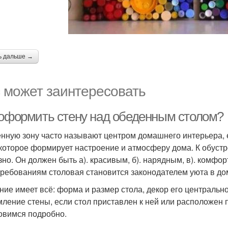
ь дальше →
 может заинтересовать
 оформить стену над обеденным столом?
нную зону часто называют центром домашнего интерьера, е
 которое формирует настроение и атмосферу дома. К обустр
зно. Он должен быть а). красивым, б). нарядным, в). комф
требованиям столовая становится законодателем уюта в до
ние имеет всё: форма и размер стола, декор его центральной
ление стены, если стол приставлен к ней или расположен 
овимся подробно.