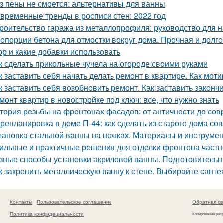
з пены не смоется: альтернативы для ванны
временные тренды в росписи стен: 2022 год
роительство гаража из металлопрофиля: руководство для
опорции бетона для отмостки вокруг дома. Прочная и долго
ор и какие добавки использовать
к сделать прикольные чучела на огороде своими руками
к заставить себя начать делать ремонт в квартире. Как мот
к заставить себя возобновить ремонт. Как заставить законч
монт квартир в новостройке под ключ: все, что нужно знать
тория резьбы на фронтонах фасадов: от античности до со
репланировка в доме П-44: как сделать из старого дома с
тановка стальной ванны на ножках. Материалы и инструме
ильные и практичные решения для отделки фронтона частн
зные способы установки акриловой ванны. Подготовитель
к закрепить металлическую ванну к стене. Выбирайте санте
Контакты
Пользовательское соглашение
Обратная св
Политика конфидециальности
Копирование раз