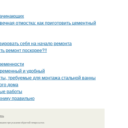
 начинающих
вечная отмостка: как приготовить цементный
ивировать себя на начало ремонта
ить ремонт поскорее?!!
временности
овременный и удобный
нты, требуемые для монтажа стальной ванны
ого дома
ные работы
хнику правильно
язь
решено при указании обратной гиперссылки.