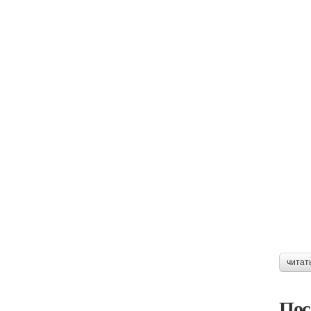
читат
Пос