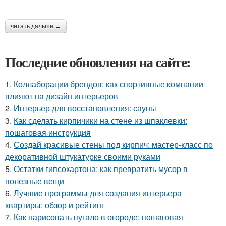
читать дальше →
Последние обновления на сайте:
1.
Коллаборации брендов: как спортивные компании
влияют на дизайн интерьеров
2.
Интерьер для восстановления: сауны
3.
Как сделать кирпичики на стене из шпаклевки:
пошаговая инструкция
4.
Создай красивые стены под кирпич: мастер-класс по
декоративной штукатурке своими руками
5.
Остатки гипсокартона: как превратить мусор в
полезные вещи
6.
Лучшие программы для создания интерьера
квартиры: обзор и рейтинг
7.
Как нарисовать пугало в огороде: пошаговая