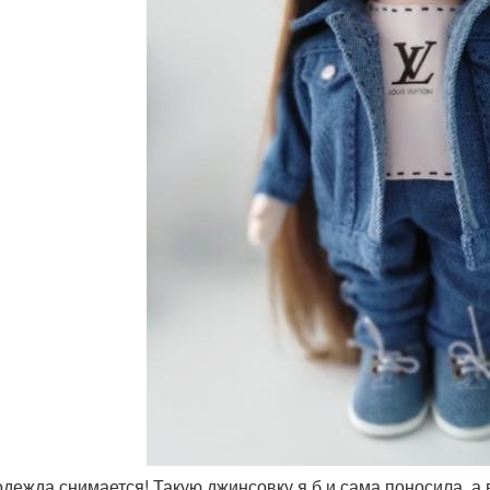
 одежда снимается! Такую джинсовку я б и сама поносила, а