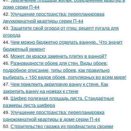
доме серии П-44
42.
Улучшение пространства: перепланировка
двухкомнатной квартиры серии П-44
43.
Защитите свой огород от птиц: рецепт пугала для
огорода
44.
Чем можно бюджетно отделать ванную.. Что значит
бюджетный ремонт
45.
Может ли краска заменить плитку в ванной?
46.
Разновидности обоев для стен. Виды обоев:
подробное описание, типы обоев, как правильно
выбирать + 150 видов обоев, популярных во всем мире!
47.
Чем приклеить акриловую ванну к стене. Как
закрепить ванну на ножках к стене
48.
Шифер полезная площадь листа. Стандартные
размеры листа шифера
49.
Улучшение пространства: перепланировка
однокомнатной квартиры в доме серии П-44
50.
Строительство гаража из профнастила своими