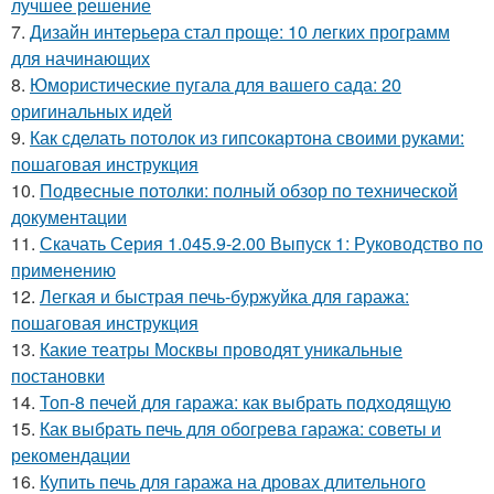
лучшее решение
7.
Дизайн интерьера стал проще: 10 легких программ
для начинающих
8.
Юмористические пугала для вашего сада: 20
оригинальных идей
9.
Как сделать потолок из гипсокартона своими руками:
пошаговая инструкция
10.
Подвесные потолки: полный обзор по технической
документации
11.
Скачать Серия 1.045.9-2.00 Выпуск 1: Руководство по
применению
12.
Легкая и быстрая печь-буржуйка для гаража:
пошаговая инструкция
13.
Какие театры Москвы проводят уникальные
постановки
14.
Топ-8 печей для гаража: как выбрать подходящую
15.
Как выбрать печь для обогрева гаража: советы и
рекомендации
16.
Купить печь для гаража на дровах длительного