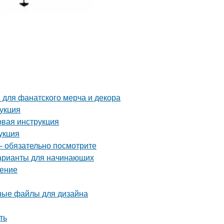
 для фанатского мерча и декора
рукция
овая инструкция
укция
– обязательно посмотрите
варианты для начинающих
шение
рные файлы для дизайна
ть