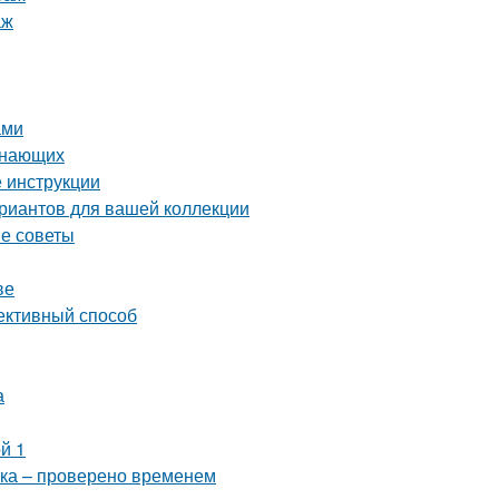
аж
ами
инающих
 инструкции
ариантов для вашей коллекции
ые советы
ве
ективный способ
а
й 1
тка – проверено временем