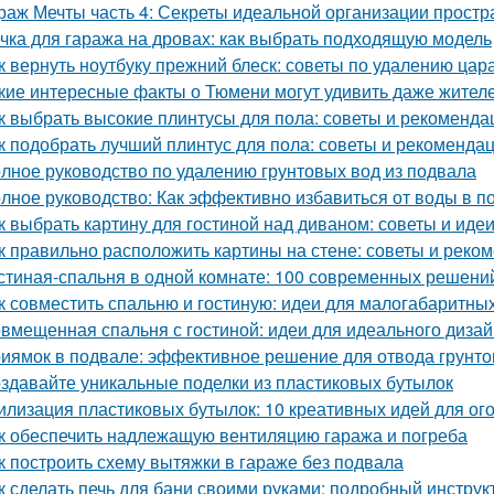
раж Мечты часть 4: Секреты идеальной организации простр
чка для гаража на дровах: как выбрать подходящую модель
к вернуть ноутбуку прежний блеск: советы по удалению цар
кие интересные факты о Тюмени могут удивить даже жител
к выбрать высокие плинтусы для пола: советы и рекоменда
к подобрать лучший плинтус для пола: советы и рекоменда
лное руководство по удалению грунтовых вод из подвала
лное руководство: Как эффективно избавиться от воды в п
к выбрать картину для гостиной над диваном: советы и иде
к правильно расположить картины на стене: советы и реко
стиная-спальня в одной комнате: 100 современных решени
к совместить спальню и гостиную: идеи для малогабаритны
вмещенная спальня с гостиной: идеи для идеального диза
иямок в подвале: эффективное решение для отвода грунто
здавайте уникальные поделки из пластиковых бутылок
илизация пластиковых бутылок: 10 креативных идей для ог
к обеспечить надлежащую вентиляцию гаража и погреба
к построить схему вытяжки в гараже без подвала
к сделать печь для бани своими руками: подробный инструк