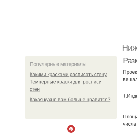
Ниж
Раз
Популярные материалы
Проек
Какими красками расписать стену.
вешал
Темперные краски для росписи
стен
1.Инди
Какая кухня вам больше нравится?
Площа
числа