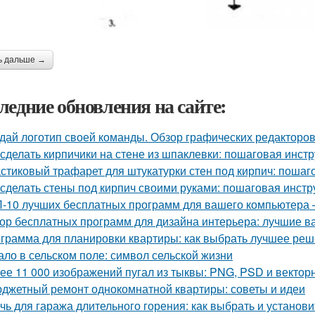
ь дальше →
ледние обновления на сайте:
дай логотип своей команды. Обзор графических редакторов
 сделать кирпичики на стене из шпаклевки: пошаговая инст
стиковый трафарет для штукатурки стен под кирпич: пошаг
 сделать стены под кирпич своими руками: пошаговая инстр
-10 лучших бесплатных программ для вашего компьютера 
ор бесплатных программ для дизайна интерьера: лучшие 
грамма для планировки квартиры: как выбрать лучшее ре
ало в сельском поле: символ сельской жизни
ее 11 000 изображений пугал из тыквы: PNG, PSD и векто
джетный ремонт однокомнатной квартиры: советы и идеи
чь для гаража длительного горения: как выбрать и установи