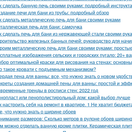
к сделать банную печь своими руками: подробный инструкт
здание печи для бани из трубы: подробный обзор
к сделать металлическую печь для бани своими руками
таллическая печь для бани: самоучка
к сделать печь для бани из нержавеющей стали своими рук
роительство железных банных печей: руководство для нач
роим металлическую печь для бани своими руками: простые
сплатные изображения сельских и городских пугало: 20+ в
бор оптимальной краски для рисования на стенах: основн
о такое кровати с подъемным механизмом?
ердая пена для ванны: все, что нужно знать о новом удобст
креты создания домашней пены для ванны: простой и эфф
временные тренды в росписи стен: 2022 год
нопласт или пенополистирольный дом: какой выбор лучше
к настроить себя на ремонт в квартире. 1 Не хватит бюджет
е, что нужно знать о ширине обоев
нимание размеров: Сколько метров в рулоне обоев ширино
м можно отделать ванную кроме плитки. Керамическая пли