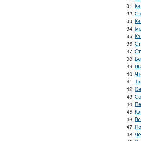
31.
Ка
32.
Со
33.
Ка
34.
Ме
35.
Ка
36.
Ст
37.
Ст
38.
Бе
39.
Вы
40.
Чт
41.
Тв
42.
Се
43.
Со
44.
Пе
45.
Ка
46.
Вс
47.
По
48.
Че