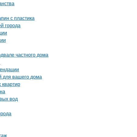
анства
апин с пластика
ей города
ции
ции
одвале частного дома
и
мендации
й для вашего дома
х квартир
йна
вых вод
орода
таж