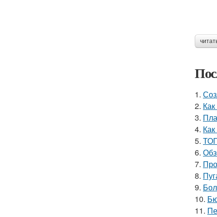
читат
Пос
1.
Соз
2.
Как
3.
Пла
4.
Как
5.
ТОП
6.
Обз
7.
Про
8.
Пуг
9.
Бол
10.
Бю
11.
Пе