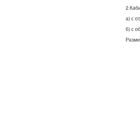
2.Каб
а) с 
б) с о
Разме